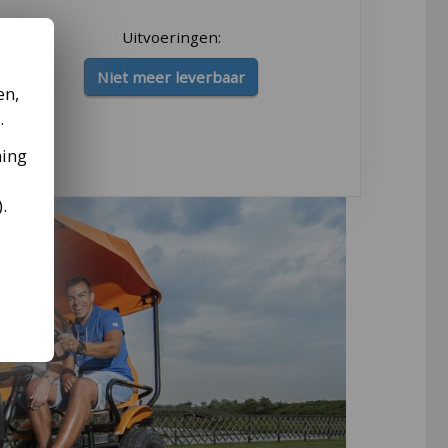
Uitvoeringen:
Niet meer leverbaar
en,
.
ming
).