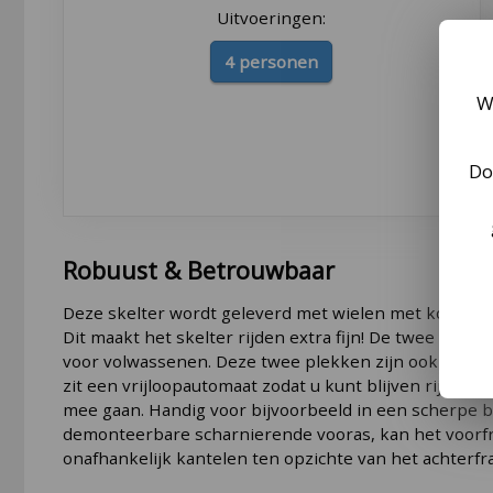
Uitvoeringen:
4 personen
W
Do
Robuust & Betrouwbaar
Deze skelter wordt geleverd met wielen met kogellag
Dit maakt het skelter rijden extra fijn! De twee achter
voor volwassenen. Deze twee plekken zijn ook voorzi
zit een vrijloopautomaat zodat u kunt blijven rijden, 
mee gaan. Handig voor bijvoorbeeld in een scherpe b
demonteerbare scharnierende vooras, kan het voorfr
onafhankelijk kantelen ten opzichte van het achterfr