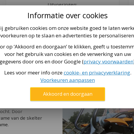
Uitvoeringen:
Informatie over cookies
4 personen
ij gebruiken cookies om onze website goed te laten werk
voorkeuren op te slaan en advertenties te personaliseren
or op ‘Akkoord en doorgaan’ te klikken, geeft u toestem
voor het gebruik van cookies en de verwerking van uw
gegevens door ons en door Google (
privacy voorwaarden
Lees voor meer info onze
cookie- en privacyverklaring
.
Voorkeuren aanpassen
ers en grote luchtbanden.
ste stoelen zijn geschikt
Akkoord en doorgaan
en van trappers, op beide
zonder dat de trappers
ocht. Door
ame van de skelter
ame.