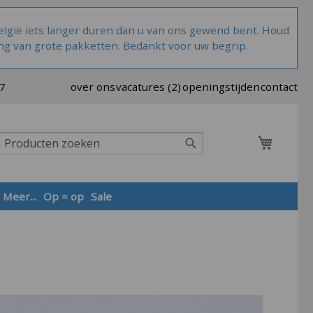
lgië iets langer duren dan u van ons gewend bent. Houd
ng van grote pakketten. Bedankt voor uw begrip.
37
over ons
vacatures (2)
openingstijden
contact
Winkel
Zoek
Meer...
Op = op
Sale
Zoek