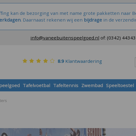
ffing kan de bezorging van met name grote pakketten naar Be
werkdagen
. Daarnaast rekenen wij een
bijdrage
in de verzendi
info@vaneebuitenspeelgoed.nl
of:
(0342) 4434
8.9
Klantwaardering
speelgoed
Tafelvoetbal
Tafeltennis
Zwembad
Speeltoestel
ters