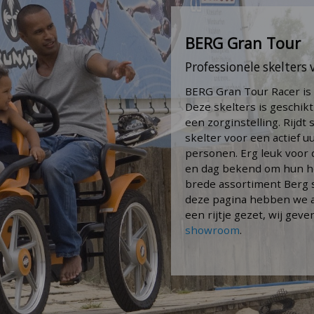
BERG Gran Tour
Professionele skelters 
BERG Gran Tour Racer is 
Deze skelters is geschik
een zorginstelling. Rij
skelter voor een actief uu
personen. Erg leuk voor d
en dag bekend om hun hog
brede assortiment Berg s
deze pagina hebben we al
een rijtje gezet, wij gev
showroom
.