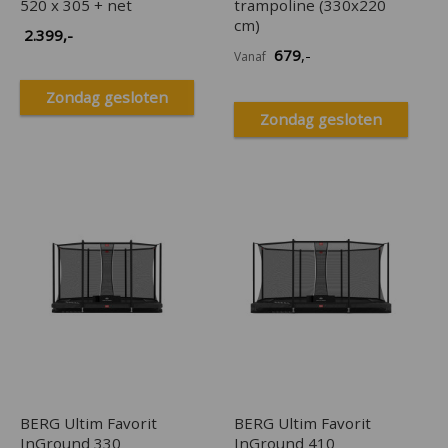
520 x 305 + net
trampoline (330x220
cm)
2.399
,-
679
,-
Vanaf
Zondag gesloten
Zondag gesloten
BERG Ultim Favorit
BERG Ultim Favorit
InGround 330
InGround 410