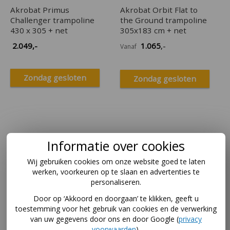
Akrobat Primus
Akrobat Orbit Flat to
Challenger trampoline
the Ground trampoline
430 x 305 + net
305x183 cm + net
2.049
,-
1.065
,-
Vanaf
Zondag gesloten
Zondag gesloten
Informatie over cookies
Wij gebruiken cookies om onze website goed te laten
werken, voorkeuren op te slaan en advertenties te
personaliseren.
Door op ‘Akkoord en doorgaan’ te klikken, geeft u
toestemming voor het gebruik van cookies en de verwerking
van uw gegevens door ons en door Google (
privacy
voorwaarden
).