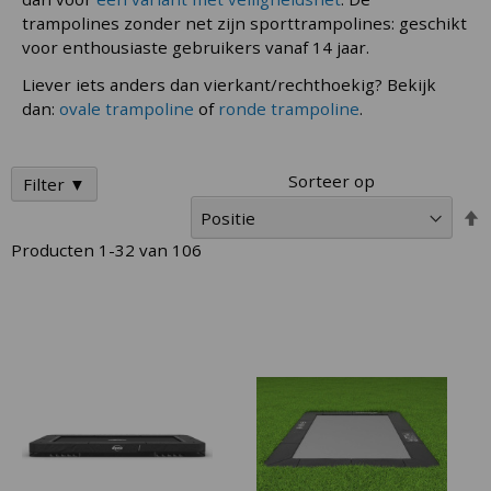
trampolines zonder net zijn sporttrampolines: geschikt
voor enthousiaste gebruikers vanaf 14 jaar.
Liever iets anders dan vierkant/rechthoekig? Bekijk
dan:
ovale trampoline
of
ronde trampoline
.
Sorteer op
Filter ▼
V
h
Producten
1
-
32
van
106
n
l
s