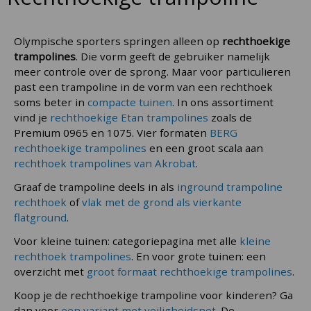
Olympische sporters springen alleen op
rechthoekige
trampolines
. Die vorm geeft de gebruiker namelijk
meer controle over de sprong. Maar voor particulieren
past een trampoline in de vorm van een rechthoek
soms beter in
compacte tuinen
. In ons assortiment
vind je
rechthoekige Etan trampolines
zoals de
Premium 0965 en 1075. Vier formaten
BERG
rechthoekige trampolines
en een groot scala aan
rechthoek trampolines van Akrobat
.
Graaf de trampoline deels in als
inground trampoline
rechthoek
of
vlak met de grond als vierkante
flatground
.
Voor kleine tuinen: categoriepagina met alle
kleine
rechthoek trampolines
. En voor grote tuinen: een
overzicht met
groot formaat rechthoekige trampolines
.
Koop je de rechthoekige trampoline voor kinderen? Ga
dan voor
een variant met veiligheidsnet
. De