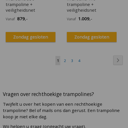
trampoline +
trampoline +
veiligheidsnet
veiligheidsnet
879
,-
1.009
,-
Vanaf
Vanaf
Zondag gesloten
Zondag gesloten
Pagina
Pagi
U
Pagina
Pagina
Pagina
Vol
1
2
3
4
lees
momenteel
pagina
Vragen over rechthoekige trampolines?
Twijfelt u over het kopen van een rechthoekige
trampoline? Bel of mails ons dan gerust. Een trampoline
koop je niet elke dag.
Wij helpen u graag (ongeacht uw vraag).