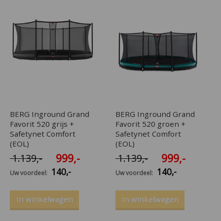
BERG Inground Grand
BERG Inground Grand
Favorit 520 grijs +
Favorit 520 groen +
Safetynet Comfort
Safetynet Comfort
(EOL)
(EOL)
999
,-
999
,-
1.139
,-
1.139
,-
140
,-
140
,-
Uw voordeel:
Uw voordeel:
In winkelwagen
In winkelwagen