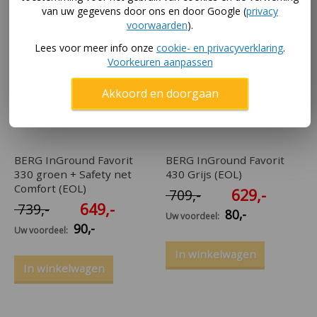
van uw gegevens door ons en door Google (
privacy
voorwaarden
).
Lees voor meer info onze
cookie- en privacyverklaring
.
Voorkeuren aanpassen
Akkoord en doorgaan
BERG InGround Favorit
BERG InGround Favorit
330 groen + Safety net
430 Grijs (EOL)
Comfort (EOL)
629
,-
709
,-
649
,-
739
,-
80
,-
Uw voordeel:
90
,-
Uw voordeel:
In winkelwagen
In winkelwagen