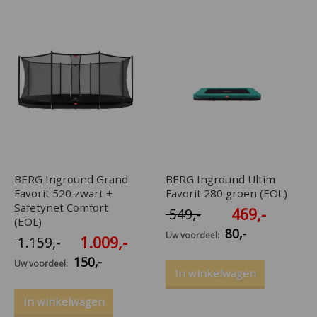
BERG Inground Grand
BERG Inground Ultim
Favorit 520 zwart +
Favorit 280 groen (EOL)
Safetynet Comfort
469
,-
549
,-
(EOL)
80
,-
Uw voordeel:
1.009
,-
1.159
,-
150
,-
Uw voordeel:
In winkelwagen
In winkelwagen