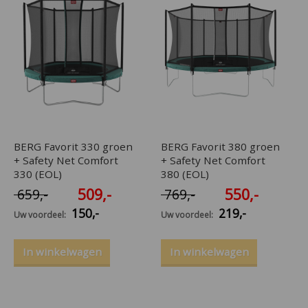
BERG Favorit 330 groen
BERG Favorit 380 groen
+ Safety Net Comfort
+ Safety Net Comfort
330 (EOL)
380 (EOL)
509
,-
550
,-
659
,-
769
,-
150
,-
219
,-
Uw voordeel:
Uw voordeel:
In winkelwagen
In winkelwagen