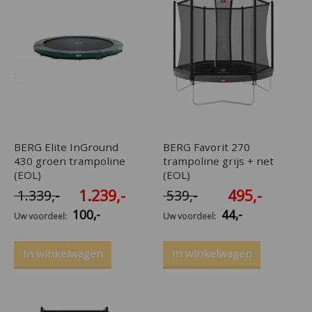
BERG Elite InGround
BERG Favorit 270
430 groen trampoline
trampoline grijs + net
(EOL)
(EOL)
1.239
,-
495
,-
1.339
,-
539
,-
100
,-
44
,-
Uw voordeel:
Uw voordeel:
In winkelwagen
In winkelwagen