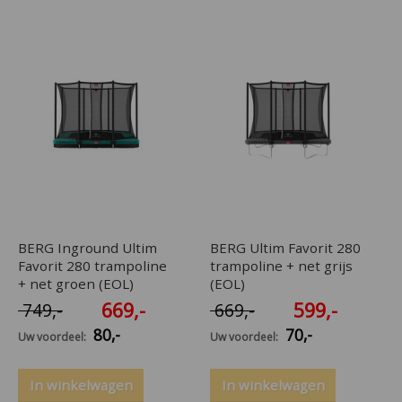
BERG Inground Ultim
BERG Ultim Favorit 280
Favorit 280 trampoline
trampoline + net grijs
+ net groen (EOL)
(EOL)
669
,-
599
,-
749
,-
669
,-
80
,-
70
,-
Uw voordeel:
Uw voordeel:
In winkelwagen
In winkelwagen