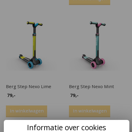
Berg Step Nexo Lime
Berg Step Nexo Mint
79
,-
79
,-
In winkelwagen
In winkelwagen
Informatie over cookies