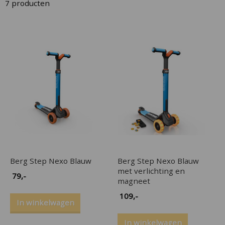
7
producten
n
l
s
Berg Step Nexo Blauw
Berg Step Nexo Blauw
met verlichting en
79
,-
magneet
109
,-
In winkelwagen
In winkelwagen