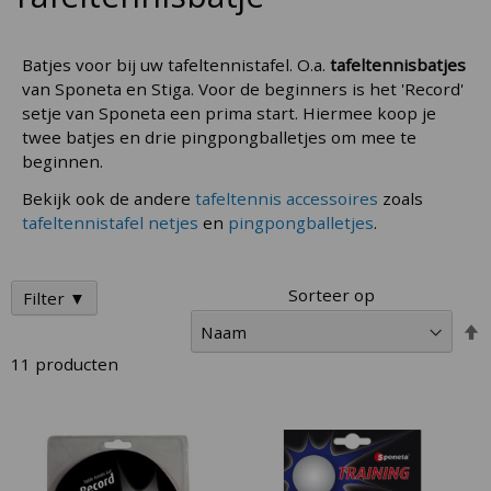
Batjes voor bij uw tafeltennistafel. O.a.
tafeltennisbatjes
van Sponeta en Stiga. Voor de beginners is het 'Record'
setje van Sponeta een prima start. Hiermee koop je
twee batjes en drie pingpongballetjes om mee te
beginnen.
Bekijk ook de andere
tafeltennis accessoires
zoals
tafeltennistafel netjes
en
pingpongballetjes
.
Sorteer op
Filter ▼
V
h
11
producten
n
l
s