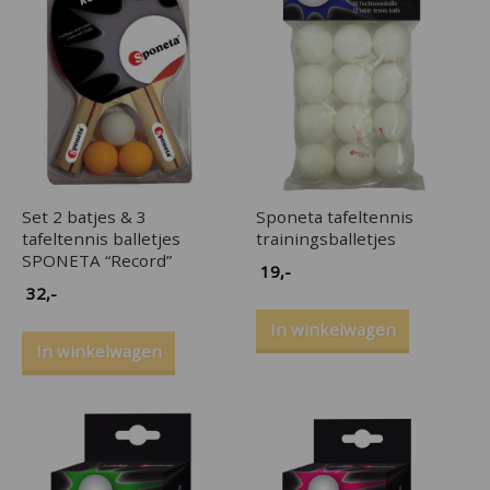
Set 2 batjes & 3
Sponeta tafeltennis
tafeltennis balletjes
trainingsballetjes
SPONETA “Record”
19
,-
32
,-
In winkelwagen
In winkelwagen