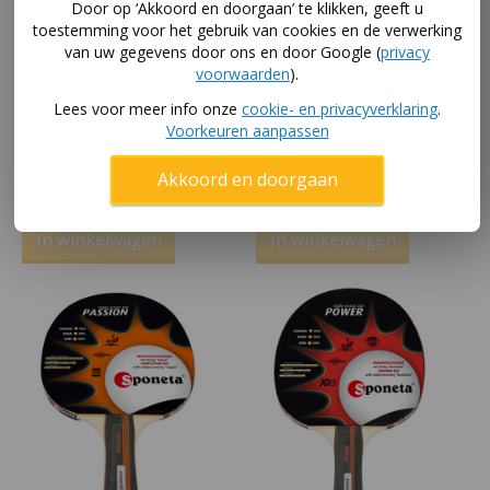
Door op ‘Akkoord en doorgaan’ te klikken, geeft u
toestemming voor het gebruik van cookies en de verwerking
van uw gegevens door ons en door Google (
privacy
voorwaarden
).
Lees voor meer info onze
cookie- en privacyverklaring
.
Sponeta
Sponeta
Voorkeuren aanpassen
tafeltennisbatje Flash
tafeltennisbatje Force
Akkoord en doorgaan
13,95
35
,-
In winkelwagen
In winkelwagen