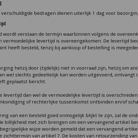
g
 verschuldigde bedragen dienen uiterlijk 1 dag voor bezorgi
ijd
jd wordt verstaan de termijn waarbinnen volgens de overeenk
een vermoedelijke levertijd is overeengekomen. De levertijd b
ant heeft besteld, tenzij bij aankoop of bestelling is meeged
orging hetzij door (tijdelijk) niet in voorraad zijn, hetzij om
dan wel slechts gedeeltelijk kan worden uitgevoerd, ontvangt
eft geplaatst bericht.
te levertijd dan wel de vermoedelijke levertijd is overschr
nkondiging of rechterlijke tussenkomst ontbinden en/of sc
ering van een besteld goed onmogelijk blijkt te zijn, zal de 
de billijkheid met zich brengen om een vervangend artikel besc
 begrijpelijke wijze worden gemeld dat een vervangend artike
e zichttermijn van artikel 7. De kosten van retourzending va