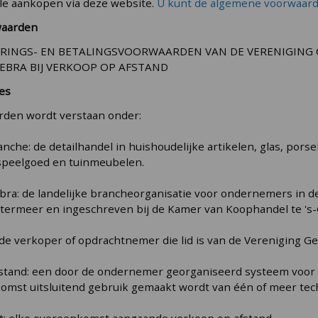
lle aankopen via deze website.
U kunt de algemene voorwaard
waarden
ERINGS- EN BETALINGSVOORWAARDEN VAN DE VERENIGING
GEBRA BIJ VERKOOP OP AFSTAND
ies
rden wordt verstaan onder:
che: de detailhandel in huishoudelijke artikelen, glas, porse
 speelgoed en tuinmeubelen.
ebra: de landelijke brancheorganisatie voor ondernemers in
etermeer en ingeschreven bij de Kamer van Koophandel te 
de verkoper of opdrachtnemer die lid is van de Vereniging Ge
fstand: een door de ondernemer georganiseerd systeem voor v
omst uitsluitend gebruik gemaakt wordt van één of meer tec
: elke overeenkomst aangaande verkoop op afstand.