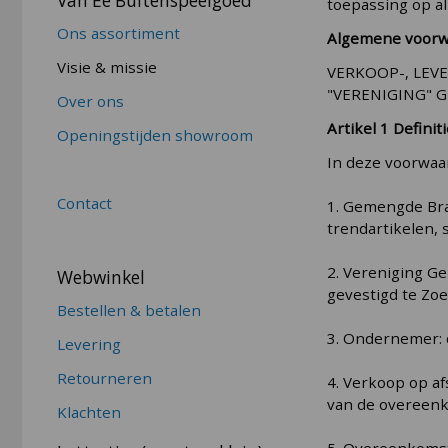
Van Ee Buitenspeelgoed
toepassing op a
Ons assortiment
Algemene voor
Visie & missie
VERKOOP-, LEV
"VERENIGING" 
Over ons
Artikel 1 Definit
Openingstijden showroom
In deze voorwaa
Contact
1. Gemengde Bran
trendartikelen,
2. Vereniging G
Webwinkel
gevestigd te Zo
Bestellen & betalen
3. Ondernemer: 
Levering
Retourneren
4. Verkoop op a
van de overeenk
Klachten
5. Overeenkomst