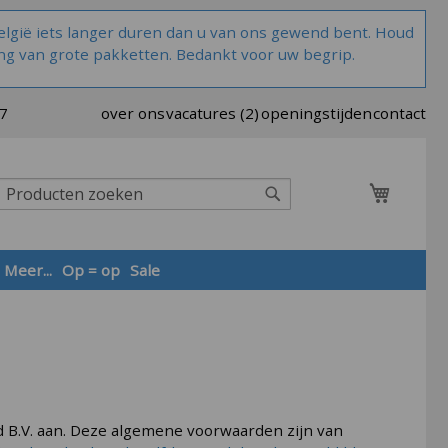
lgië iets langer duren dan u van ons gewend bent. Houd
ng van grote pakketten. Bedankt voor uw begrip.
37
over ons
vacatures (2)
openingstijden
contact
Winkel
Zoek
Meer...
Op = op
Sale
Zoek
 B.V. aan. Deze algemene voorwaarden zijn van