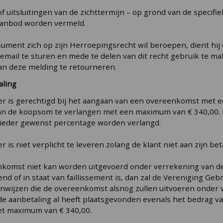
f uitsluitingen van de zichttermijn – op grond van de specifi
 aanbod worden vermeld.
nsument zich op zijn Herroepingsrecht wil beroepen, dient h
n email te sturen en mede te delen van dit recht gebruik te
an deze melding te retourneren.
aling
r is gerechtigd bij het aangaan van een overeenkomst met e
n de koopsom te verlangen met een maximum van € 340,00. In
 ieder gewenst percentage worden verlangd.
 is niet verplicht te leveren zolang de klant niet aan zijn be
enkomst niet kan worden uitgevoerd onder verrekening van 
eend of in staat van faillissement is, dan zal de Vereniging 
wijzen die de overeenkomst alsnog zullen uitvoeren onder 
de aanbetaling al heeft plaatsgevonden evenals het bedrag va
et maximum van € 340,00.