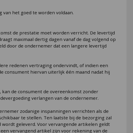
ng van het goed te worden voldaan.
omst de prestatie moet worden verricht. De levertijd
edraagt maximaal dertig dagen vanaf de dag volgend op
eeld door de ondernemer dat een langere levertijd
 andere redenen vertraging ondervindt, of indien een
 de consument hiervan uiterlijk één maand nadat hij
eden, kan de consument de overeenkomst zonder
hadevergoeding verlangen van de ondernemer.
ondernemer zodanige inspanningen verrichten als de
hikbaar te stellen. Ten laatste bij de bezorging zal
l wordt geleverd. Voor vervangende artikelen geldt
n een vervangend artikel zijn voor rekening van de