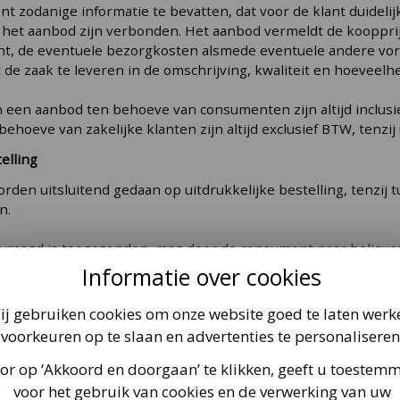
ent zodanige informatie te bevatten, dat voor de klant duidelij
het aanbod zijn verbonden. Het aanbod vermeldt de koopprijs, 
t, de eventuele bezorgkosten alsmede eventuele andere vo
t de zaak te leveren in de omschrijving, kwaliteit en hoeveelh
n een aanbod ten behoeve van consumenten zijn altijd inclusie
ehoeve van zakelijke klanten zijn altijd exclusief BTW, tenzij
elling
orden uitsluitend gedaan op uitdrukkelijke bestelling, tenzij
n.
vraagd is toegezonden, mag door de consument naar believ
onden, tenzij de verzending de consument is toe te rekene
Informatie over cookies
andkoming van de overeenkomst
ij gebruiken cookies om onze website goed te laten werk
mst tot koop en verkoop komt tot stand op het moment van a
voorkeuren op te slaan en advertenties te personaliseren
e voorwaarden.
or op ‘Akkoord en doorgaan’ te klikken, geeft u toestem
r treft passende technische en organisatorische maatregelen
voor het gebruik van cookies en de verwerking van uw