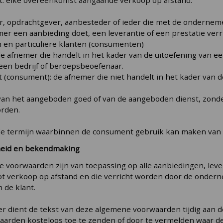
per, opdrachtgever, aanbesteder of ieder die met de onderne
er een aanbieding doet, een leverantie of een prestatie ve
n en particuliere klanten (consumenten)
 de afnemer die handelt in het kader van de uitoefening van ee
een bedrijf of beroepsbeoefenaar.
nt (consument): de afnemer die niet handelt in het kader van d
js van het aangeboden goed of van de aangeboden dienst, zon
rden.
: de termijn waarbinnen de consument gebruik kan maken van 
gheid en bekendmaking
 voorwaarden zijn van toepassing op alle aanbiedingen, lever
ot verkoop op afstand en die verricht worden door de ondern
 de klant.
 dient de tekst van deze algemene voorwaarden tijdig aan de
arden kosteloos toe te zenden of door te vermelden waar d