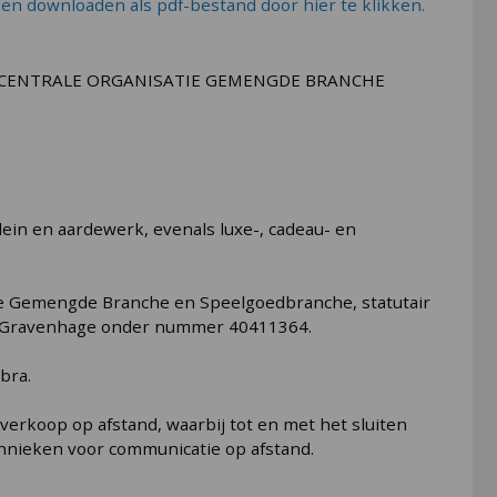
en downloaden als pdf-bestand door hier te klikken.
 CENTRALE ORGANISATIE GEMENGDE BRANCHE
lein en aardewerk, evenals luxe-, cadeau- en
 de Gemengde Branche en Speelgoedbranche, statutair
's-Gravenhage onder nummer 40411364.
bra.
erkoop op afstand, waarbij tot en met het sluiten
hnieken voor communicatie op afstand.