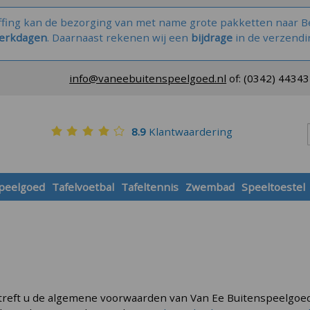
ffing kan de bezorging van met name grote pakketten naar Be
werkdagen
. Daarnaast rekenen wij een
bijdrage
in de verzendi
info@vaneebuitenspeelgoed.nl
of:
(0342) 4434
8.9
Klantwaardering
speelgoed
Tafelvoetbal
Tafeltennis
Zwembad
Speeltoestel
treft u de algemene voorwaarden van Van Ee Buitenspeelgoed