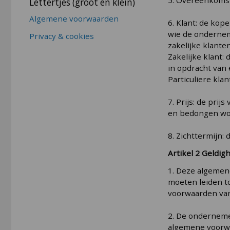
Lettertjes (groot en klein)
Algemene voorwaarden
6. Klant: de ko
wie de ondernem
Privacy & cookies
zakelijke klante
Zakelijke klant:
in opdracht van 
Particuliere kla
7. Prijs: de pri
en bedongen wo
8. Zichttermijn
Artikel 2 Geldi
1. Deze algemene
moeten leiden t
voorwaarden van
2. De ondernemer
algemene voorwa