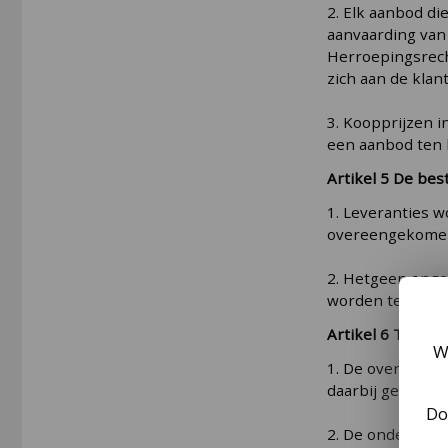
2. Elk aanbod di
aanvaarding van 
Herroepingsrech
zich aan de klan
3. Koopprijzen i
een aanbod ten b
Artikel 5 De best
1. Leveranties w
overeengekome
2. Hetgeen onge
worden teruggez
Artikel 6 Totst
W
1. De overeenko
daarbij gesteld
Do
2. De onderneme