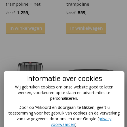
trampoline + net
trampoline
1.259
,-
859
,-
Vanaf
Vanaf
In winkelwagen
In winkelwagen
Informatie over cookies
Wij gebruiken cookies om onze website goed te laten
werken, voorkeuren op te slaan en advertenties te
personaliseren.
Door op ‘Akkoord en doorgaan’ te klikken, geeft u
BERG InGround
BERG InGround
toestemming voor het gebruik van cookies en de verwerking
Champion 430
Champion 430
van uw gegevens door ons en door Google (
privacy
trampoline + net
trampoline
voorwaarden
).