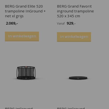
BERG Grand Elite 520
BERG Grand Favorit
trampoline InGround +
inground trampoline
net xl grijs
520 x 345 cm
2.069
,-
929
,-
Vanaf
In winkelwagen
In winkelwagen
BERG InGround
BERG InGround