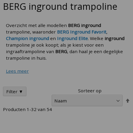
BERG inground trampoline
Overzicht met alle modellen
BERG inground
trampoline, waaronder
BERG
Inground Favorit
,
Champion inground
en
Inground Elite
. Welke
inground
trampoline je ook koopt; als je kiest voor een
ingraaftrampoline van
BERG
, dan haal je een degelijke
trampoline in huis.
Lees meer
Sorteer op
Filter ▼
V
h
Producten
1
-
32
van
54
n
l
s