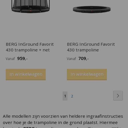
BERG InGround Favorit
BERG InGround Favorit
430 trampoline + net
430 trampoline
959
,-
709
,-
Vanaf
Vanaf
In winkelwagen
In winkelwagen
Pagina
Pagi
U
Pagina
Vol
1
2
lees
momenteel
pagina
Alle modellen zijn voorzien van heldere ingraafinstructies
over hoe je de trampoline in de grond plaatst. Hiermee