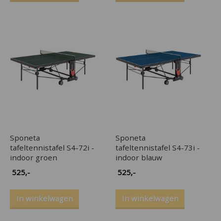
Sponeta
Sponeta
tafeltennistafel S4-72i -
tafeltennistafel S4-73i -
indoor groen
indoor blauw
525
,-
525
,-
In winkelwagen
In winkelwagen