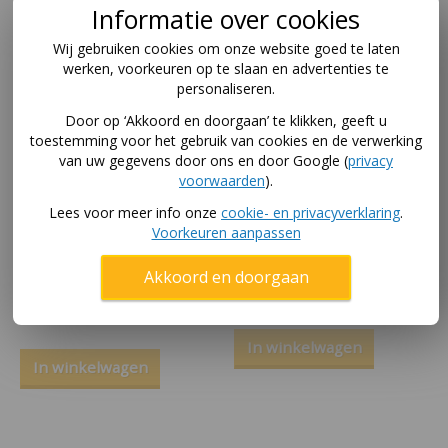
Informatie over cookies
Wij gebruiken cookies om onze website goed te laten
werken, voorkeuren op te slaan en advertenties te
personaliseren.
Door op ‘Akkoord en doorgaan’ te klikken, geeft u
toestemming voor het gebruik van cookies en de verwerking
van uw gegevens door ons en door Google (
privacy
voorwaarden
).
Lees voor meer info onze
cookie- en privacyverklaring
.
Sponeta
Sponeta
Voorkeuren aanpassen
tafeltennistafel S6-13i
tafeltennistafel S6-53 i
Activeline - indoor
indoor
Akkoord en doorgaan
blauw
750
,-
650
,-
In winkelwagen
In winkelwagen