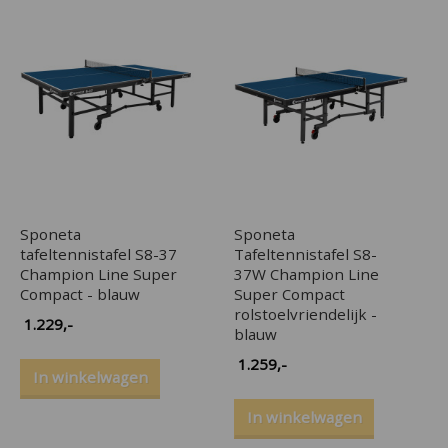
Sponeta
Sponeta
tafeltennistafel S8-37
Tafeltennistafel S8-
Champion Line Super
37W Champion Line
Compact - blauw
Super Compact
rolstoelvriendelijk -
1.229
,-
blauw
1.259
,-
In winkelwagen
In winkelwagen