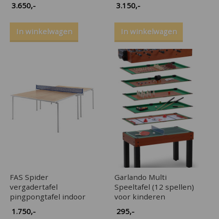
3.650
,-
3.150
,-
In winkelwagen
In winkelwagen
FAS Spider
Garlando Multi
vergadertafel
Speeltafel (12 spellen)
pingpongtafel indoor
voor kinderen
1.750
,-
295
,-