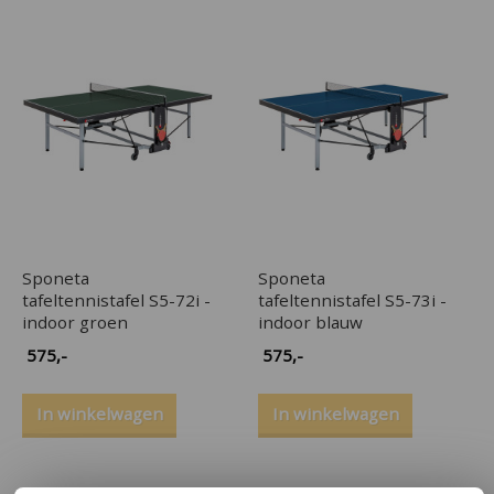
Sponeta
Sponeta
tafeltennistafel S5-72i -
tafeltennistafel S5-73i -
indoor groen
indoor blauw
575
,-
575
,-
In winkelwagen
In winkelwagen