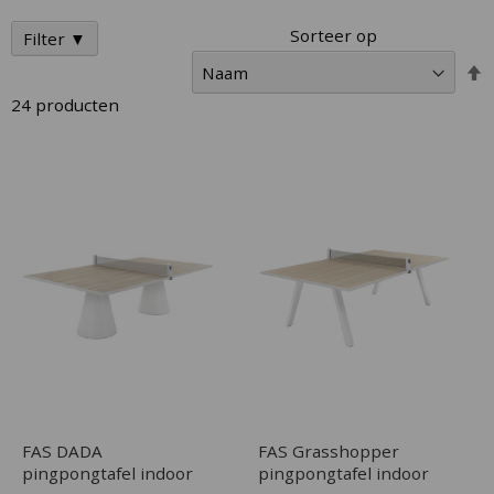
Sorteer op
Filter ▼
V
h
24
producten
n
l
s
FAS DADA
FAS Grasshopper
pingpongtafel indoor
pingpongtafel indoor