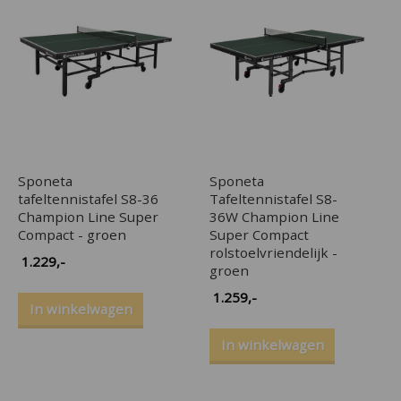
Sponeta
Sponeta
tafeltennistafel S8-36
Tafeltennistafel S8-
Champion Line Super
36W Champion Line
Compact - groen
Super Compact
rolstoelvriendelijk -
1.229
,-
groen
1.259
,-
In winkelwagen
In winkelwagen