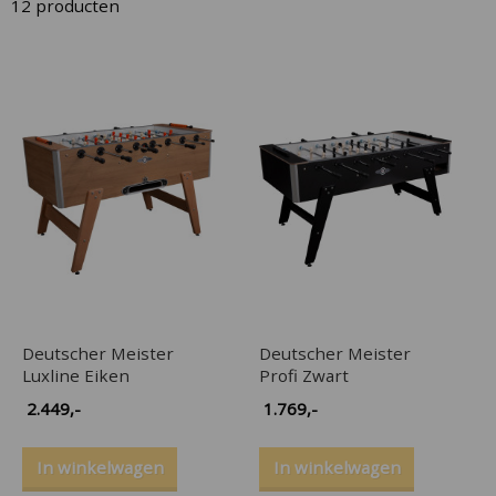
12
producten
n
l
s
Deutscher Meister
Deutscher Meister
Luxline Eiken
Profi Zwart
2.449
,-
1.769
,-
In winkelwagen
In winkelwagen