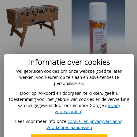
Informatie over cookies
Grande Luxe /
Smeermiddel voor
Wij gebruiken cookies om onze website goed te laten
Championline
tafelvoetbal - Spray
werken, voorkeuren op te slaan en advertenties te
voetbaltafel Deutscher
Slide
personaliseren.
Meister Eiken
21
,-
Door op ‘Akkoord en doorgaan’ te klikken, geeft u
2.949
,-
toestemming voor het gebruik van cookies en de verwerking
van uw gegevens door ons en door Google (
privacy
In winkelwagen
voorwaarden
).
In winkelwagen
Lees voor meer info onze
cookie- en privacyverklaring
.
Voorkeuren aanpassen