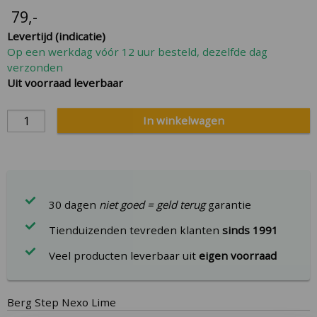
the
79
,-
beginning
Levertijd (indicatie)
of
Op een werkdag vóór 12 uur besteld, dezelfde dag
the
verzonden
images
Uit voorraad leverbaar
gallery
In winkelwagen
30 dagen
niet goed = geld terug
garantie
Tienduizenden tevreden klanten
sinds 1991
Veel producten leverbaar uit
eigen voorraad
Berg Step Nexo Lime