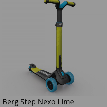
to
the
end
of
the
images
gallery
Skip
Berg Step Nexo Lime
to