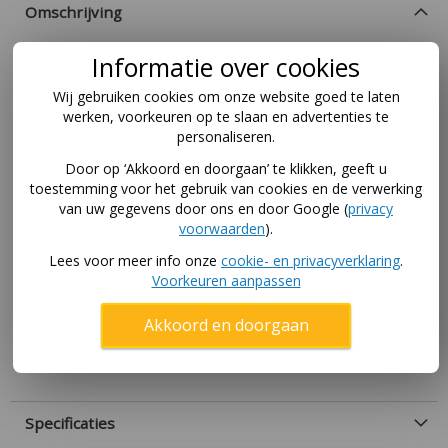
Omschrijving
Informatie over cookies
De Berg Step Nexo Lime is een opvouwbare step voor
kinderen tussen de 2 en 12 jaar! Het stuur groeit
Wij gebruiken cookies om onze website goed te laten
vanaf een lengte van 90-140 cm mee. De slijtvaste PU-
werken, voorkeuren op te slaan en advertenties te
wielen met de optimale kogellagers zorgen ervoor dat
personaliseren.
je kind overal comfortabel stept. Door de antislip op
Door op ‘Akkoord en doorgaan’ te klikken, geeft u
de handvaten en het deck zal je minder snel uitglijden.
toestemming voor het gebruik van cookies en de verwerking
Ook creëren de drie geruisloze wielen en het
van uw gegevens door ons en door Google (
privacy
stuurslot extra stabiliteit.
voorwaarden
).
O nee… een stoepje gemist? Gelukkig kan je op tijd
Lees voor meer info onze
cookie- en privacyverklaring
.
remmen met de achterrem. Wil je deze inklapbare
Voorkeuren aanpassen
step maar is de kleur niet helemaal wat je zoekt? Dan
hebben wij dezelfde step nog in drie verschillende
Akkoord en doorgaan
kleuren:
Rood
,
Mint
en
Blauw
. Ook verkrijgbaar
met
LED add-on en Manet add-on
Specificaties