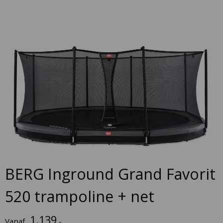
Skip
to
the
end
of
the
images
gallery
Skip
to
BERG Inground Grand Favorit
the
beginning
520 trampoline + net
of
the
1.139
Vanaf
,-