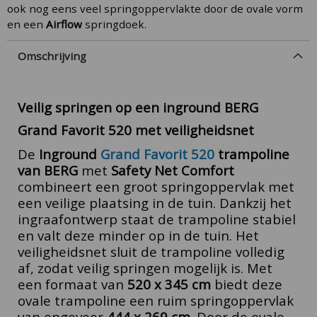
ook nog eens veel springoppervlakte door de ovale vorm
en een
Airflow
springdoek.
Omschrijving
Veilig springen op een inground BERG
Grand Favorit 520 met veiligheidsnet
De
Inground
Grand Favorit 520
trampoline
van BERG
met
Safety Net Comfort
combineert een groot springoppervlak met
een veilige plaatsing in de tuin. Dankzij het
ingraafontwerp staat de trampoline stabiel
en valt deze minder op in de tuin. Het
veiligheidsnet sluit de trampoline volledig
af, zodat veilig springen mogelijk is.
Met
een formaat van
520 x 345 cm
biedt deze
ovale trampoline een ruim springoppervlak
van ongeveer
444 x 269 cm
. Door de ovale