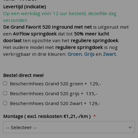
images
Levertijd (indicatie)
gallery
Op een werkdag vóór 12 uur besteld, dezelfde dag
verzonden
De Grand Favorit 520 Inground met net
is uitgerust met
een
AirFlow springdoek
dat tot
50% meer lucht
doorlaat
ten opzichte van het
reguliere springdoek
.
Het oudere model met
reguliere springdoek
is nog
verkrijgbaar in drie kleuren:
Groen
,
Grijs
en
Zwart.
Bestel direct mee!
Beschermhoes Grand 520 groen
+
129,-
Beschermhoes Grand 520 grijs
+
135,-
Beschermhoes Grand 520 Zwart
+
129,-
Montage ( excl. reiskosten €1,21,-/km )