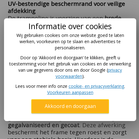
UV-bestendige beschermrand voor veilige
afdekking
De trampoline is voorzien van een
brede
Informatie over cookies
beschermrand met UV-coating
, die helpt
om contact met het frame en de veren te
Wij gebruiken cookies om onze website goed te laten
voorkomen. De rand is gemaakt van stevig
werken, voorkeuren op te slaan en advertenties te
PVC en gevuld met
Closed Cell Foam
, met
personaliseren.
een dikte van
2 cm boven het frame
en
1
Door op ‘Akkoord en doorgaan’ te klikken, geeft u
cm boven de veren
. Dit zorgt voor een
toestemming voor het gebruik van cookies en de verwerking
veilige afdekking en helpt om letsel te
van uw gegevens door ons en door Google (
privacy
voorkomen.
De beschermrand is bestand
voorwaarden
).
tegen weersinvloeden en geschikt voor
Lees voor meer info onze
cookie- en privacyverklaring
.
langdurig buitengebruik.
Voorkeuren aanpassen
Sterk, gegalvaniseerd en gecoat frame
Akkoord en doorgaan
Het frame van de Grand Favorit 520 is
gemaakt van stevig staal en is volledig
gegalvaniseerd en gecoat
. Deze afwerking
beschermt het frame tegen roest en zorgt