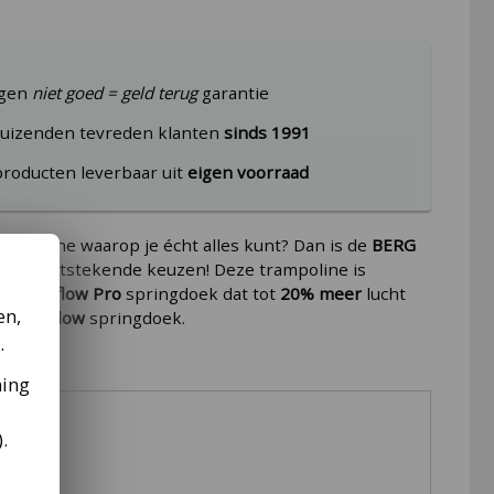
agen
niet goed = geld terug
garantie
uizenden tevreden klanten
sinds 1991
producten leverbaar uit
eigen voorraad
rampoline waarop je écht alles kunt? Dan is de
BERG
0
een uitstekende keuzen! Deze trampoline is
 een
Airflow Pro
springdoek dat tot
20%
meer
lucht
en,
 een
Airflow
springdoek.
.
ming
).