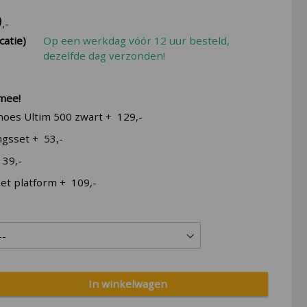
9
,-
catie)
Op een werkdag vóór 12 uur besteld,
dezelfde dag verzonden!
 mee!
oes Ultim 500 zwart
+
129,-
ngsset
+
53,-
+
39,-
met platform
+
109,-
In winkelwagen