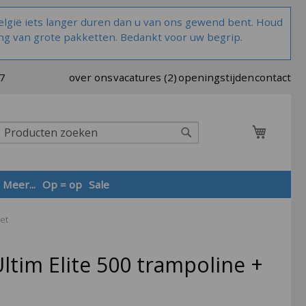
lgië iets langer duren dan u van ons gewend bent. Houd
ng van grote pakketten. Bedankt voor uw begrip.
37
over ons
vacatures (2)
openingstijden
contact
Winkel
Zoek
Meer...
Op = op
Sale
et
Zoek
ltim Elite 500 trampoline +