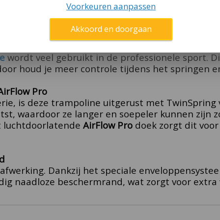
Voorkeuren aanpassen
alles kunt? Dan is de
BERG Ultim Elite 500
een uit
rongen en tricks te oefenen op hoog niveau.
Akkoord en doorgaan
ole
te
wordt veel gebruikt in de professionele sport. 
door houd je meer controle tijdens het springen en 
irFlow Pro
rie, is deze trampoline uitgerust met TwinSpring
atst, waardoor ze langer en soepeler kunnen zijn z
t luchtdoorlatende
AirFlow
Pro
doek zorgt dit voo
d
 afwerking. Dankzij het speciale enveloppensystee
edig naadloze beschermrand, wat zorgt voor extra 