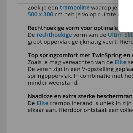
Zoek je een
trampoline
waarop je écht 
500 x 300
cm heb je volop ruimte om sp
Rechthoekige vorm voor optimale contr
De
rechthoekige
vorm van de
Ultim Eli
groot oppervlak gelijkmatig veert. Hier
Top springcomfort met TwinSpring en A
Zoals je mag verwachten van de
Elite
se
De veren zijn in een V-opstelling gepla
springoppervlak. In combinatie met he
minder weerstand.
Naadloze en extra sterke beschermran
De
Elite
trampolinerand is uniek in zijn
elkaar aan. Hierdoor ontstaat een voll