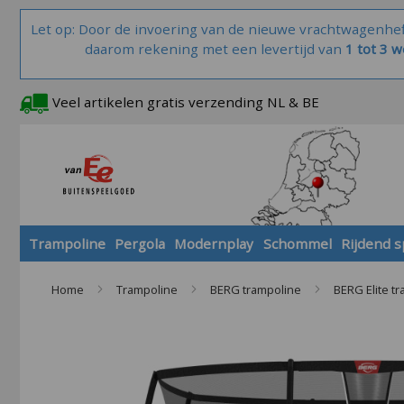
Let op: Door de invoering van de nieuwe vrachtwagenhe
daarom rekening met een levertijd van
1 tot 3 
Veel artikelen gratis verzending NL & BE
Trampoline
Pergola
Modernplay
Schommel
Rijdend 
Home
Trampoline
BERG trampoline
BERG Elite t
Skip
to
the
end