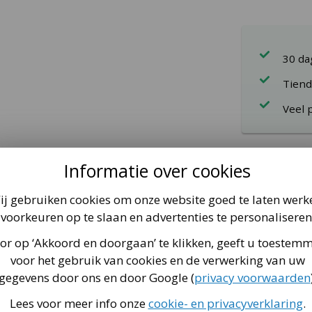
30 d
Tiend
Veel 
Zoek je een t
Informatie over cookies
Ultim Elite 50
voorzien van
ij gebruiken cookies om onze website goed te laten werk
doorlaat dan
voorkeuren op te slaan en advertenties te personaliseren
dleiding
or op ‘Akkoord en doorgaan’ te klikken, geeft u toestem
voor het gebruik van cookies en de verwerking van uw
gegevens door ons en door Google (
privacy voorwaarden
t via
deze pagina
.
voor tricks
Lees voor meer info onze
cookie- en privacyverklaring
.