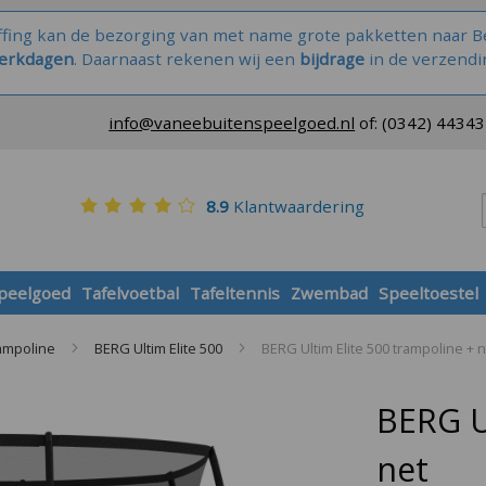
ffing kan de bezorging van met name grote pakketten naar Be
werkdagen
. Daarnaast rekenen wij een
bijdrage
in de verzendi
info@vaneebuitenspeelgoed.nl
of:
(0342) 4434
8.9
Klantwaardering
speelgoed
Tafelvoetbal
Tafeltennis
Zwembad
Speeltoestel
rampoline
BERG Ultim Elite 500
BERG Ultim Elite 500 trampoline + n
BERG U
net