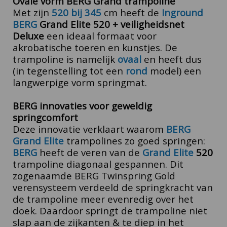
Ovale vorm BERG Grand trampoline
Met zijn
520 bij 345
cm heeft de
Inground
BERG
Grand Elite 520 + veiligheidsnet
Deluxe
een ideaal formaat voor
akrobatische toeren en kunstjes. De
trampoline is namelijk
ovaal
en heeft dus
(in tegenstelling tot een
rond
model) een
langwerpige vorm springmat.
BERG innovaties voor geweldig
springcomfort
Deze innovatie verklaart waarom
BERG
Grand Elite
trampolines zo goed springen:
BERG
heeft de veren van de
Grand Elite
520
trampoline diagonaal gespannen. Dit
zogenaamde BERG Twinspring Gold
verensysteem verdeeld de springkracht van
de trampoline meer evenredig over het
doek. Daardoor springt de trampoline niet
slap aan de zijkanten & te diep in het