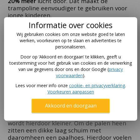
20% meer
lucht door. Dat maakt de
trampoline eenvoudiger te gebruiken voor
jonge kinderen.
Informatie over cookies
Veilig dankzij Deluxe 520 Safety net
Wij gebruiken cookies om onze website goed te laten
Het
BERG Safetynet Deluxe 520
is een zeer
werken, voorkeuren op te slaan en advertenties te
veilige toevoeging aan de
BERG
Grand Elite
personaliseren.
inground 520
trampoline. Dankzij dit net
Door op ‘Akkoord en doorgaan’ te klikken, geeft u
kunnen kinderen alleen via de zelfsluitende
toestemming voor het gebruik van cookies en de verwerking
opening de trampoline verlaten (de
van uw gegevens door ons en door Google (
privacy
opening bestaat uit twee overlappende
voorwaarden
).
delen & valt dicht als het kind de
Elite
Lees voor meer info onze
cookie- en privacyverklaring
.
trampoline betreed).
Het
BERG
Voorkeuren aanpassen
veiligheidsnet Deluxe heeft gebogen palen;
dit vergroot de ruimte tussen het net & de
Akkoord en doorgaan
palen die het net omhoog houden. De kans
op een aanvaring met de palen van het net
wordt hierdoor kleiner. Om de palen heen
zitten een dikke laag schuim met
daaromheen een paalhoes. Hierdoor voelen