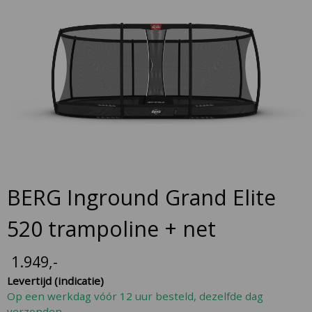
Skip
to
the
end
of
the
images
gallery
Skip
BERG Inground Grand Elite
to
the
520 trampoline + net
beginning
of
1.949
,-
the
Levertijd (indicatie)
images
Op een werkdag vóór 12 uur besteld, dezelfde dag
gallery
verzonden