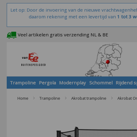
Let op: Door de invoering van de nieuwe vrachtwagenhe
daarom rekening met een levertijd van
1 tot 3 
Veel artikelen gratis verzending NL & BE
Trampoline
Pergola
Modernplay
Schommel
Rijdend 
Home
Trampoline
Akrobat trampoline
Akrobat Or
Skip
to
the
end