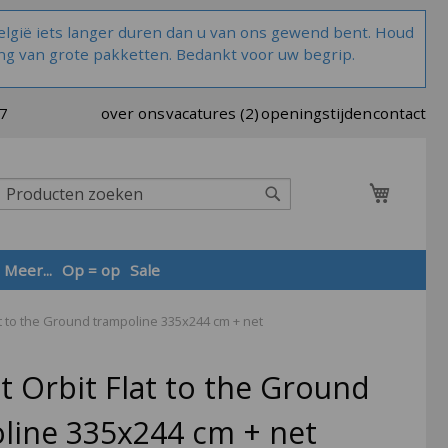
lgië iets langer duren dan u van ons gewend bent. Houd
ng van grote pakketten. Bedankt voor uw begrip.
37
over ons
vacatures (2)
openingstijden
contact
Winkel
Zoek
Meer...
Op = op
Sale
at to the Ground trampoline 335x244 cm + net
Zoek
t Orbit Flat to the Ground
line 335x244 cm + net