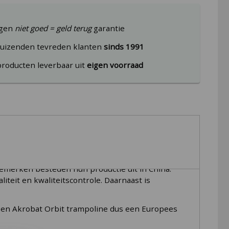
agen
niet goed = geld terug
garantie
uizenden tevreden klanten
sinds 1991
producten leverbaar uit
eigen voorraad
nemerken besteden hun productie uit in China.
iteit en kwaliteitscontrole. Daarnaast is
et een Akrobat Orbit trampoline dus een Europees