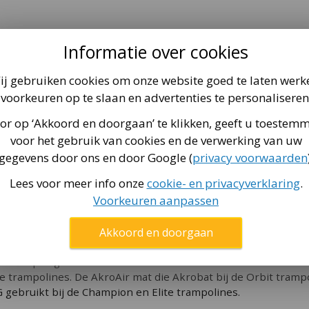
Informatie over cookies
hermrand met een omhulsel van kwalitatief sterk PVC. Doordat
je verzekert van een levensduur van minimaal zo’n 6 jaar. De
ij gebruiken cookies om onze website goed te laten werk
luchtbellen in dit foam, blijft de beschermrand lang zijn de
voorkeuren op te slaan en advertenties te personaliseren
or op ‘Akkoord en doorgaan’ te klikken, geeft u toestem
voor het gebruik van cookies en de verwerking van uw
eens bezuinigingen op dit punt om de prijs te drukken. Maar 
gegevens door ons en door Google (
privacy voorwaarden
unnen springen. Immers: De veer bepaalt als enige onderdee
n 215 mm lang. Alleen bij sommige Akrobat trampolines van 
Lees voor meer info onze
cookie- en privacyverklaring
.
het springdoek te ver inzakt bij deze kleinere trampolines. 
Voorkeuren aanpassen
Akkoord en doorgaan
rlaat
kroAir springmat. Deze mat is 50% meer luchtdoorlatend dan
 trampolines. De AkroAir mat die Akrobat bij de Orbit trampo
 gebruikt bij de Champion en Elite trampolines.