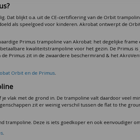
us?
ig. Dat blijkt o.a. uit de CE-certificering van de Orbit trampo
edoeld als speelgoed voor kinderen. Akrobat ontwerpt de Orb
ardige Primus trampoline van Akrobat: het degelijke frame en
betaalbare kwaliteitstrampoline voor het gezin. De Primus is 
an de Primus zit in de zwaardere beschermrand & het AkroVe
robat Orbit en de Primus
.
line
 je vlak met de grond in. De trampoline valt daardoor veel min
enschappen zit er weinig verschil tussen de flat to the gro
und trampoline. Deze is iets goedkoper en ook eenvoudiger om
es
.