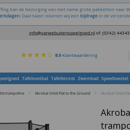
ffing kan de bezorging van met name grote pakketten naar Be
werkdagen
. Daarnaast rekenen wij een
bijdrage
in de verzendi
info@vaneebuitenspeelgoed.nl
of:
(0342) 4434
8.9
Klantwaardering
speelgoed
Tafelvoetbal
Tafeltennis
Zwembad
Speeltoestel
bit trampoline
Akrobat Orbit Flat to the Ground
Akrobat Orbit Fl
Akroba
trampo