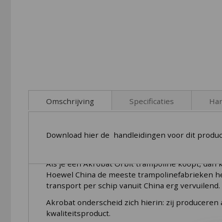
beginning
of
the
images
gallery
Omschrijving
Specificaties
Han
Download hier de handleidingen voor dit produc
Orbit: Europees kwaliteitsproduct
Als je een Akrobat Orbit trampoline koopt, dan
Hoewel China de meeste trampolinefabrieken heeft
transport per schip vanuit China erg vervuilend.
Akrobat onderscheid zich hierin: zij produceren 
kwaliteitsproduct.