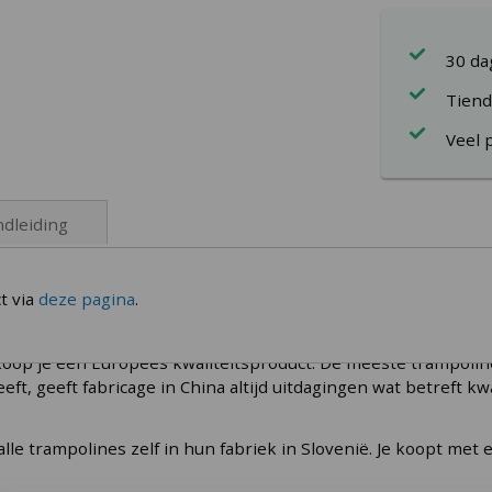
30 d
Tiend
Veel 
dleiding
t via
deze pagina
.
 koop je een Europees kwaliteitsproduct. De meeste trampoli
, geeft fabricage in China altijd uitdagingen wat betreft kwal
alle trampolines zelf in hun fabriek in Slovenië. Je koopt m