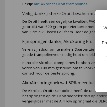
Bekijk
alle Akrobat Orbit trampolines
.
Veilig dankzij sterke Orbit beschermrand
De Orbit heeft een degelijke kwaliteit PVC besc
gebruikt van 620 gram per vierkante meter, ben 
W
van 3 cm dik Closed Cell foam. Door de gesloten 
Fijn springen dankzij AkroSpring Pro
Do
Veren zijn duur om te maken. Daarom zie je wel 
goede trampolineveer nodig hebt om lekker te k
Bijna alle Akrobat trampolines hebben veren va
veren van 180 mm gebruikt, om te voorkomen dat 
conisch voor de beste sprong.
AkroAir springdoek wat 50% meer lucht doo
De Akrobat Orbit trampoline heeft de unieke A
het springen op de Orbit soepeler dan op andere
vergelijkbaar met de AirFlow springmat die BERG