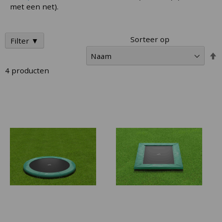
met een net).
Sorteer op
Filter ▼
V
h
4
producten
n
l
s