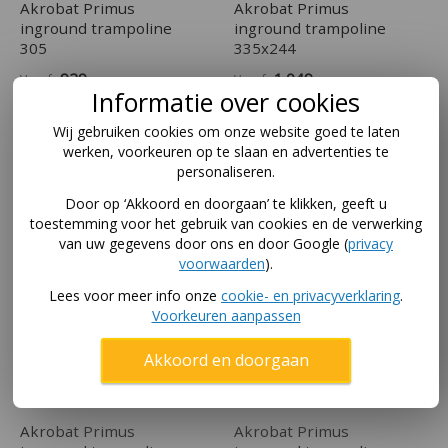
Akrobat Primus
Akrobat Primus
inground trampoline
inground trampoline
305
335x244
929
,-
1.049
,-
Vanaf
Vanaf
Informatie over cookies
Wij gebruiken cookies om onze website goed te laten
In winkelwagen
In winkelwagen
werken, voorkeuren op te slaan en advertenties te
personaliseren.
Door op ‘Akkoord en doorgaan’ te klikken, geeft u
toestemming voor het gebruik van cookies en de verwerking
van uw gegevens door ons en door Google (
privacy
voorwaarden
).
Lees voor meer info onze
cookie- en privacyverklaring
.
Voorkeuren aanpassen
Akkoord en doorgaan
Akrobat Primus
Akrobat Primus