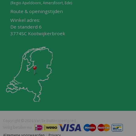
(Regio Apeldoorn, Amersfoort, Ede)
Route & openingstijden
Winkel adres:
De standerd 6
3774SC Kootwijkerbroek
Copyright © 2024 Van Ee Buitenspeelgoed
Veilig betalen via
Algemene voorwaarden
|
Privacy