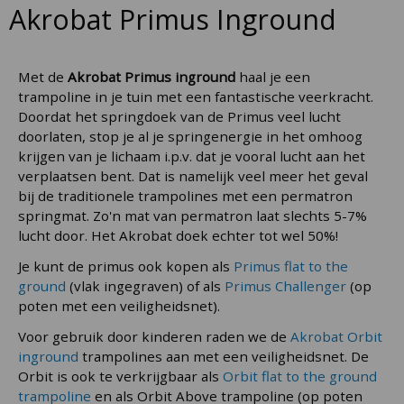
Akrobat Primus Inground
Met de
Akrobat Primus inground
haal je een
trampoline in je tuin met een fantastische veerkracht.
Doordat het springdoek van de Primus veel lucht
doorlaten, stop je al je springenergie in het omhoog
krijgen van je lichaam i.p.v. dat je vooral lucht aan het
verplaatsen bent. Dat is namelijk veel meer het geval
bij de traditionele trampolines met een permatron
springmat. Zo'n mat van permatron laat slechts 5-7%
lucht door. Het Akrobat doek echter tot wel 50%!
Je kunt de primus ook kopen als
Primus flat to the
ground
(vlak ingegraven) of als
Primus Challenger
(op
poten met een veiligheidsnet).
Voor gebruik door kinderen raden we de
Akrobat Orbit
inground
trampolines aan met een veiligheidsnet. De
Orbit is ook te verkrijgbaar als
Orbit flat to the ground
trampoline
en als Orbit Above trampoline (op poten