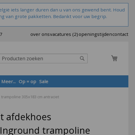
lgië iets langer duren dan u van ons gewend bent. Houd
ng van grote pakketten. Bedankt voor uw begrip.
37
over ons
vacatures (2)
openingstijden
contact
Winkel
Zoek
Meer...
Op = op
Sale
trampoline 305x183 cm antraciet
Zoek
t afdekhoes
Inground trampoline