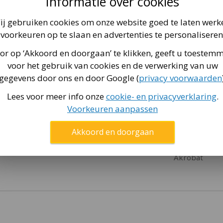
Informatie over cookies
ij gebruiken cookies om onze website goed te laten werk
t via
deze pagina
.
151051
voorkeuren op te slaan en advertenties te personaliseren
38300648697
or op ‘Akkoord en doorgaan’ te klikken, geeft u toestem
voor het gebruik van cookies en de verwerking van uw
1 doos
gegevens door ons en door Google (
privacy voorwaarden
305x183 cm
Lees voor meer info onze
cookie- en privacyverklaring
.
305 x 183 cm
Voorkeuren aanpassen
Rechthoekig
Akkoord en doorgaan
Ja
Akrobat