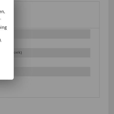
en,
.
35
ming
).
 (rechthoek)