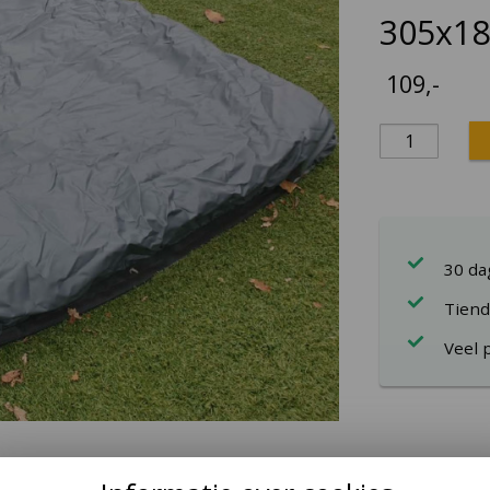
305x18
109
,-
30 d
Tiend
Veel 