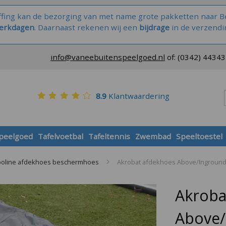
ffing kan de bezorging van met name grote pakketten naar Be
werkdagen
. Daarnaast rekenen wij een
bijdrage
in de verzendi
info@vaneebuitenspeelgoed.nl
of:
(0342) 4434
8.9
Klantwaardering
speelgoed
Tafelvoetbal
Tafeltennis
Zwembad
Speeltoestel
oline afdekhoes beschermhoes
Akrobat afdekhoes Above/Inground 
Akroba
Above/