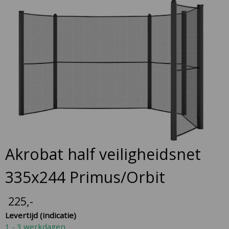
Skip
to
the
end
of
the
images
gallery
Skip
Akrobat half veiligheidsnet
to
the
335x244 Primus/Orbit
beginning
of
225
,-
the
Levertijd (indicatie)
images
1 - 3 werkdagen
gallery