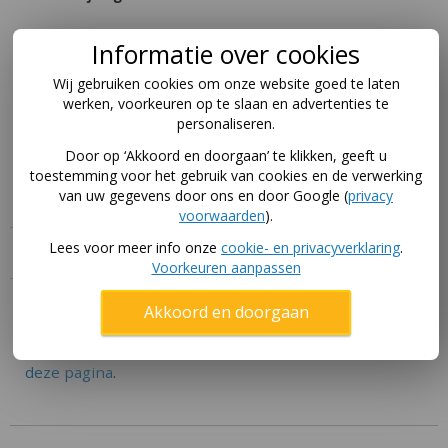
De Avyna HD randen zijn universele beschermranden
Informatie over cookies
die je kunt gebruiken om je huidige trampolinerand te
Wij gebruiken cookies om onze website goed te laten
vervangen. HD staat voor Heavy Duty: een langere
werken, voorkeuren op te slaan en advertenties te
levensduur dankzij betere kwaliteit PVC zeildoek dan
personaliseren.
de standaard randen van Avyna.
Door op ‘Akkoord en doorgaan’ te klikken, geeft u
Bevestigingselastieken leveren we mee, deze vind je
toestemming voor het gebruik van cookies en de verwerking
in de doos van de trampolinerand.
van uw gegevens door ons en door Google (
privacy
voorwaarden
).
Lees voor meer info onze
cookie- en privacyverklaring
.
Specificaties
Voorkeuren aanpassen
Handleiding
Akkoord en doorgaan
Download hier de handleidingen voor dit product via
deze pagina
.