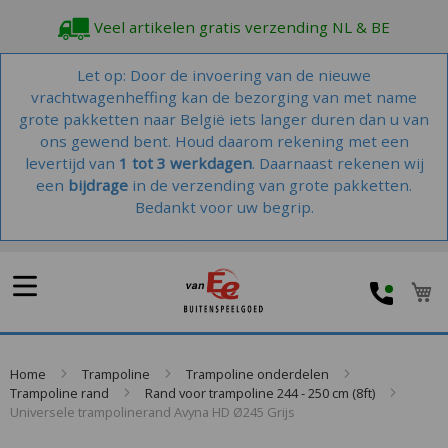
Veel artikelen gratis verzending NL & BE
Let op: Door de invoering van de nieuwe
vrachtwagenheffing kan de bezorging van met name
grote pakketten naar België iets langer duren dan u van
ons gewend bent. Houd daarom rekening met een
levertijd van
1 tot 3 werkdagen
. Daarnaast rekenen wij
een
bijdrage
in de verzending van grote pakketten.
Bedankt voor uw begrip.
W
Home
Trampoline
Trampoline onderdelen
Trampoline rand
Rand voor trampoline 244 - 250 cm (8ft)
Universele trampolinerand Avyna HD Ø245 Grijs