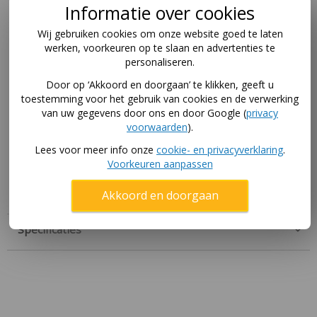
Informatie over cookies
in de meeste omgevingen. Het doel is gemaakt van
staal en heeft een staaldikte van maar liefst 1,9mm dik
Wij gebruiken cookies om onze website goed te laten
en is zowel aan de binnen- en buitenzijde
werken, voorkeuren op te slaan en advertenties te
gegalvaniseerd. Dit zorgt ervoor dat het doelframe
personaliseren.
oerdegelijk en volledig weerbestendig is. Het
Door op ‘Akkoord en doorgaan’ te klikken, geeft u
voetbalgoal voldoet aan alle veiligheidsaspecten.Het
toestemming voor het gebruik van cookies en de verwerking
doeltje wordt geleverd inclusief net en alles wat je
van uw gegevens door ons en door Google (
privacy
nodig hebt om meteen te kunnen spelen. Of je nu
voorwaarden
).
traint om je vaardigheden te verbeteren of om
Lees voor meer info onze
cookie- en privacyverklaring
.
gewoon plezier te hebben, dit kleine voetbaldoel
Voorkeuren aanpassen
biedt de perfecte speelervaring. Bestel vandaag nog
en haal het voetbalveld naar je eigen tuin.
Akkoord en doorgaan
Specificaties