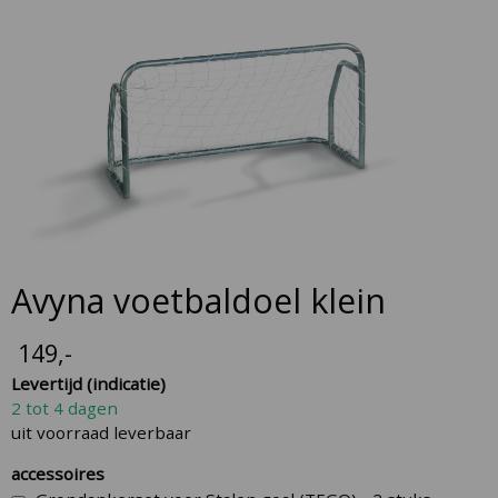
to
the
end
of
the
images
gallery
Skip
Avyna voetbaldoel klein
to
the
149
,-
beginning
Levertijd (indicatie)
of
2 tot 4 dagen
the
uit voorraad leverbaar
images
gallery
accessoires