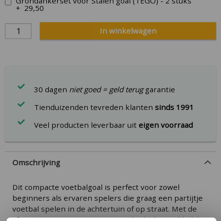
Grondankerset voor Stalen goal (TEGO) - 2 stuks
+
29,50
In winkelwagen
30 dagen
niet goed = geld terug
garantie
Tienduizenden tevreden klanten
sinds 1991
Veel producten leverbaar uit
eigen voorraad
Omschrijving
Dit compacte voetbalgoal is perfect voor zowel
beginners als ervaren spelers die graag een partijtje
voetbal spelen in de achtertuin of op straat. Met de
afmetingen van 150x80x70 past dit doel gemakkelijk