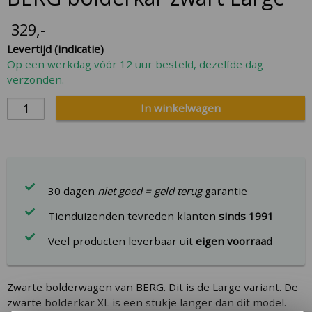
to
the
329
,-
beginning
Levertijd (indicatie)
of
Op een werkdag vóór 12 uur besteld, dezelfde dag
the
verzonden.
images
gallery
In winkelwagen
30 dagen
niet goed = geld terug
garantie
Tienduizenden tevreden klanten
sinds 1991
Veel producten leverbaar uit
eigen voorraad
Zwarte bolderwagen van BERG. Dit is de Large variant. De
zwarte bolderkar XL is een stukje langer dan dit model.