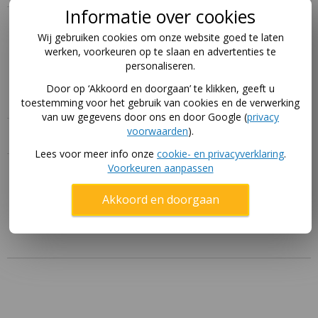
Informatie over cookies
Omschrijving
Wij gebruiken cookies om onze website goed te laten
werken, voorkeuren op te slaan en advertenties te
Zwarte bolderwagen van BERG. Dit is de Large variant.
personaliseren.
De zwarte bolderkar XL is een stukje langer dan dit
Door op ‘Akkoord en doorgaan’ te klikken, geeft u
model.
toestemming voor het gebruik van cookies en de verwerking
van uw gegevens door ons en door Google (
privacy
voorwaarden
).
Specificaties
Lees voor meer info onze
cookie- en privacyverklaring
.
Voorkeuren aanpassen
Handleiding
Akkoord en doorgaan
Download hier de handleidingen voor dit product via
deze pagina
.