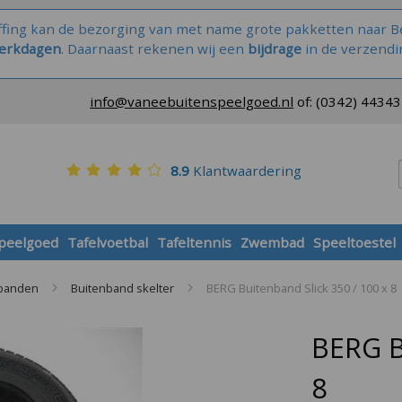
ffing kan de bezorging van met name grote pakketten naar Be
werkdagen
. Daarnaast rekenen wij een
bijdrage
in de verzendi
info@vaneebuitenspeelgoed.nl
of:
(0342) 4434
8.9
Klantwaardering
speelgoed
Tafelvoetbal
Tafeltennis
Zwembad
Speeltoestel
 banden
Buitenband skelter
BERG Buitenband Slick 350 / 100 x 8
BERG B
8