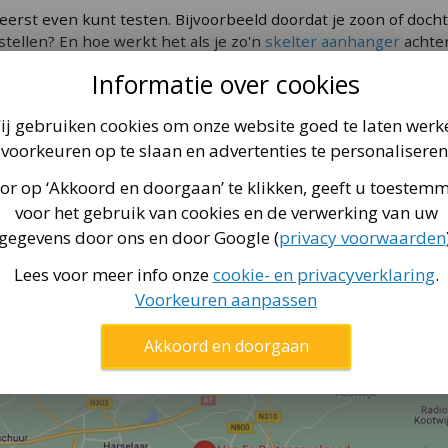
t via
 eerst even kunt testen. Bijvoorbeeld doordat je zoon of dochte
deze pagina
.
stellen? En hoe werkt het als je zo'n
skelter aanhanger
achter
Informatie over cookies
nze skelterwinkel in Kootwijkerbroek! We hebben alle forma
s
:
skelter binnenband
-
skelter buitenband
-
BERG Buddy ske
ij gebruiken cookies om onze website goed te laten werk
d naar buiten, dan kun je echt goed zien hoe je de skelter vind
voorkeuren op te slaan en advertenties te personaliseren
or op ‘Akkoord en doorgaan’ te klikken, geeft u toestem
voor het gebruik van cookies en de verwerking van uw
gegevens door ons en door Google (
privacy voorwaarden
Lees voor meer info onze
cookie- en privacyverklaring
.
Voorkeuren aanpassen
Akkoord en doorgaan