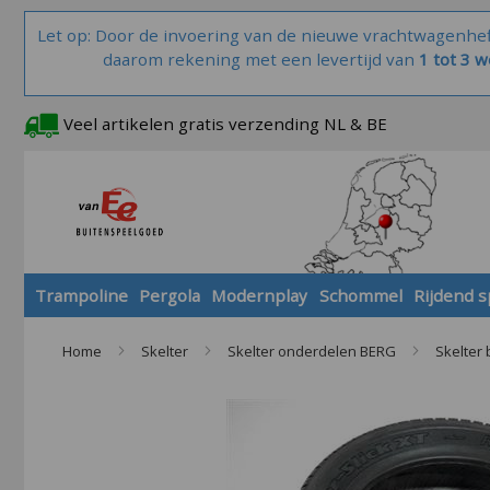
Let op: Door de invoering van de nieuwe vrachtwagenhe
daarom rekening met een levertijd van
1 tot 3 
Veel artikelen gratis verzending NL & BE
Trampoline
Pergola
Modernplay
Schommel
Rijdend 
Home
Skelter
Skelter onderdelen BERG
Skelter
Skip
to
the
end