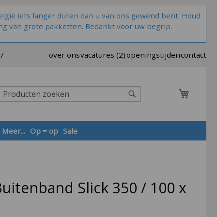
lgië iets langer duren dan u van ons gewend bent. Houd
ng van grote pakketten. Bedankt voor uw begrip.
37
over ons
vacatures (2)
openingstijden
contact
Winkel
Zoek
Meer...
Op = op
Sale
Zoek
uitenband Slick 350 / 100 x