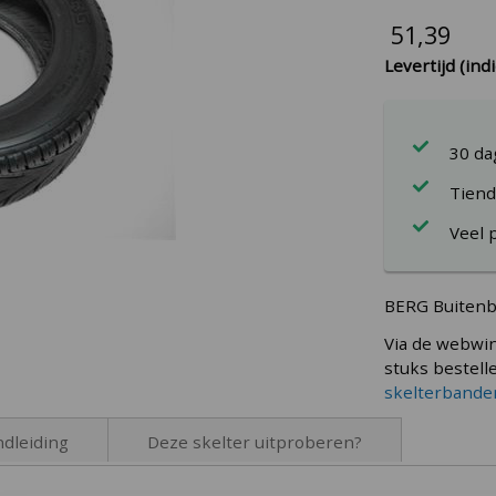
51,39
Levertijd (indi
30 d
Tiend
Veel 
BERG Buitenb
Via de webwin
stuks bestell
skelterbande
dleiding
Deze skelter uitproberen?