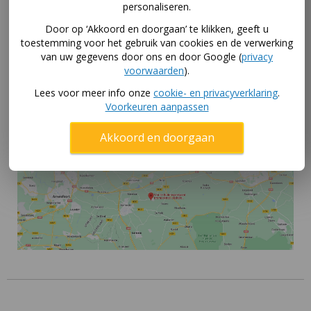
Skelter uitproberen in winkel
personaliseren.
Door op ‘Akkoord en doorgaan’ te klikken, geeft u
Gelukkig is dat uitproberen geen probleem in onze
toestemming voor het gebruik van cookies en de verwerking
skelterwinkel in Kootwijkerbroek! We hebben alle
van uw gegevens door ons en door Google (
privacy
formaten BERG skelters opgebouwd staan. En die mag
voorwaarden
).
je allemaal testen. Dus rij gerust even met je kind naar
Lees voor meer info onze
cookie- en privacyverklaring
.
buiten, dan kun je echt goed zien hoe je de skelter
Voorkeuren aanpassen
vindt.
Akkoord en doorgaan