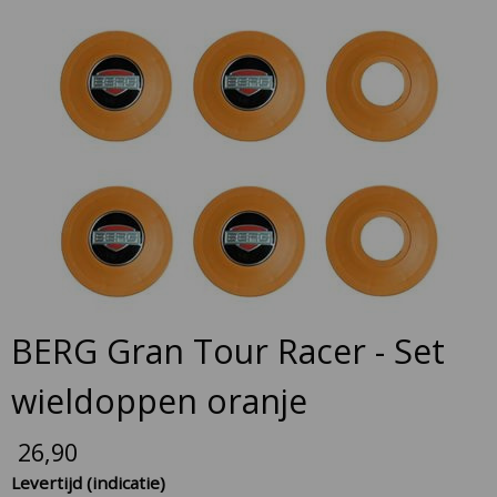
Skip
to
the
end
of
the
images
gallery
Skip
BERG Gran Tour Racer - Set
to
the
wieldoppen oranje
beginning
of
26,90
the
Levertijd (indicatie)
images