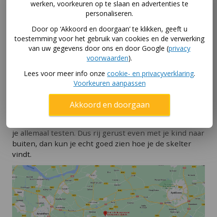
werken, voorkeuren op te slaan en advertenties te
Je koopt makkelijker de juiste skelter als je hem eerst
personaliseren.
even kunt testen. Bijvoorbeeld doordat je zoon of
Door op ‘Akkoord en doorgaan’ te klikken, geeft u
dochter er een rondje op rijdt. Kan je kind goed bij de
toestemming voor het gebruik van cookies en de verwerking
trappers? Hoe zit de stoel, hoever kun je die
van uw gegevens door ons en door Google (
privacy
verstellen? En hoe werkt het als je zo'n
skelter
voorwaarden
).
aanhanger
achter de gocart hangt?
Lees voor meer info onze
cookie- en privacyverklaring
.
Skelter uitproberen in winkel
Voorkeuren aanpassen
Gelukkig is dat uitproberen geen probleem in onze
Akkoord en doorgaan
skelterwinkel in Kootwijkerbroek! We hebben alle
formaten BERG skelters opgebouwd staan. En die mag
je allemaal testen. Dus rij gerust even met je kind naar
buiten, dan kun je echt goed zien hoe je de skelter
vindt.