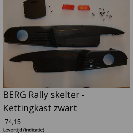
to
the
end
of
the
images
gallery
Skip
BERG Rally skelter -
to
the
Kettingkast zwart
beginning
of
74,15
the
Levertijd (indicatie)
images