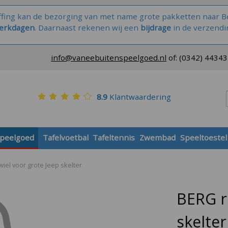
ffing kan de bezorging van met name grote pakketten naar Be
werkdagen
. Daarnaast rekenen wij een
bijdrage
in de verzendi
info@vaneebuitenspeelgoed.nl
of:
(0342) 4434
8.9
Klantwaardering
speelgoed
Tafelvoetbal
Tafeltennis
Zwembad
Speeltoestel
el voor grote Jeep skelter
BERG r
skelter