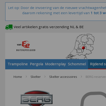
Let op: Door de invoering van de nieuwe vrachtwagenhe
daarom rekening met een levertijd van
1 tot 3 
Veel artikelen gratis verzending NL & BE
Trampoline
Pergola
Modernplay
Schommel
Rijdend 
Home
Skelter
Skelter accessoires
BERG reservewi
Skip
to
the
end