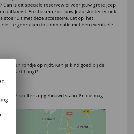
? Dan is dit speciale reservewiel voor jouw grote Jeep
een uitkomst. En stiekem ziet jouw Jeep skelter er ook
a stoer uit met deze accessoire. Let op: het
s niet te gebruiken in combinatie met een eventuele
r er een rondje op rijdt. Kan je kind goed bij de
 de gocart hangt?
en,
s met een lekke band komt te staan? Dan is dit
.
 nog eens extra stoer uit met deze accessoire.
ten BERG skelters opgebouwd staan. En die mag
ming
t.
).
chen met de grote
BERG Jeep skelter
.
n.