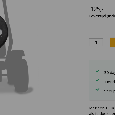
125
,-
Levertijd (indi
30 d
Tiend
Veel 
Met een BERG 
als je door e