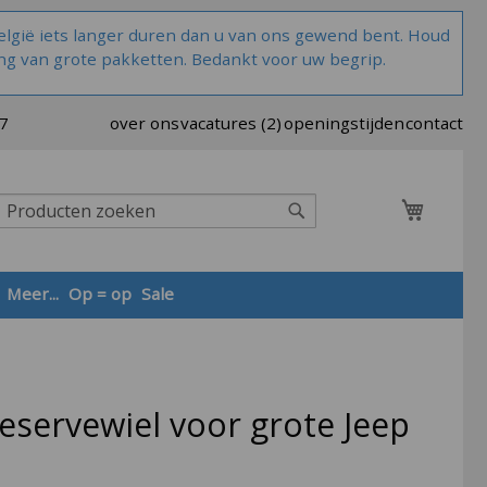
lgië iets langer duren dan u van ons gewend bent. Houd
ng van grote pakketten. Bedankt voor uw begrip.
37
over ons
vacatures (2)
openingstijden
contact
Winkel
Zoek
Meer...
Op = op
Sale
Zoek
eservewiel voor grote Jeep