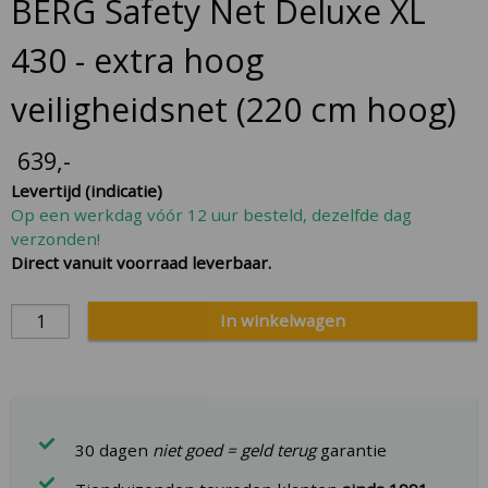
BERG Safety Net Deluxe XL
to
the
430 - extra hoog
beginning
of
veiligheidsnet (220 cm hoog)
the
images
639
,-
gallery
Levertijd (indicatie)
Op een werkdag vóór 12 uur besteld, dezelfde dag
verzonden!
Direct vanuit voorraad leverbaar.
In winkelwagen
30 dagen
niet goed = geld terug
garantie