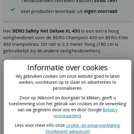
Tienduizenden tevreden klanten
sinds 1991
Veel producten leverbaar uit
eigen voorraad
Het
BERG Safety Net Deluxe XL 430
is een extra hoog
veiligheidsnet voor de BERG Champion 430 en BERG Elite
430 trampolines. Dit net is 2,2 meter hoog (180 cm is
gebruikelijk bij de andere veiligheidsnetten).
Omschrijving
Informatie over cookies
Wij gebruiken cookies om onze website goed te laten
Het
BERG Safety Net Deluxe XL 430
is een extra hoog
werken, voorkeuren op te slaan en advertenties te
veiligheidsnet voor de BERG Champion 430 en BERG
personaliseren.
Elite 430 trampolines. Dit net is 2,2 meter hoog (180
Door op ‘Akkoord en doorgaan’ te klikken, geeft u
cm is gebruikelijk bij de andere veiligheidsnetten).
toestemming voor het gebruik van cookies en de verwerking
Voor de ronde BERG trampolines van 430 is er ook
van uw gegevens door ons en door Google (
privacy
een regulier Deluxe veiligheidsnet van 180 cm hoog.
voorwaarden
).
Deze is iets goedkoper.
Lees voor meer info onze
cookie- en privacyverklaring
.
Voorkeuren aanpassen