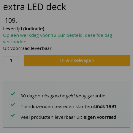
the
extra LED deck
beginning
of
109
,-
the
Levertijd (indicatie)
images
Op een werkdag vóór 12 uur besteld, dezelfde dag
gallery
verzonden
Uit voorraad leverbaar
In winkelwagen
30 dagen
niet goed = geld terug
garantie
Tienduizenden tevreden klanten
sinds 1991
Veel producten leverbaar uit
eigen voorraad