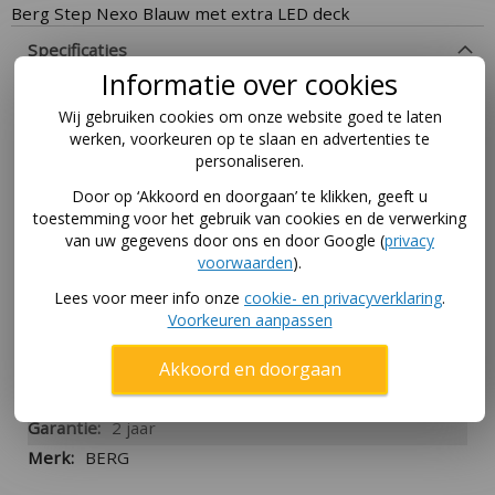
Berg Step Nexo Blauw met extra LED deck
Specificaties
Informatie over cookies
More
24.77.09.00
Wij gebruiken cookies om onze website goed te laten
Information
8715839090611
werken, voorkeuren op te slaan en advertenties te
personaliseren.
1 doos
62 cm x 21 cm x 34
Door op ‘Akkoord en doorgaan’ te klikken, geeft u
cm
toestemming voor het gebruik van cookies en de verwerking
van uw gegevens door ons en door Google (
privacy
4,3 kg
voorwaarden
).
3,5 kg
Lees voor meer info onze
cookie- en privacyverklaring
.
2 jaar
Voorkeuren aanpassen
Blauw
90 cm - 140 cm
Akkoord en doorgaan
50 kg
2 jaar
BERG