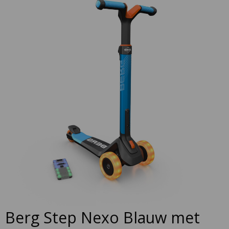
to
the
end
of
the
images
gallery
Skip
Berg Step Nexo Blauw met
to