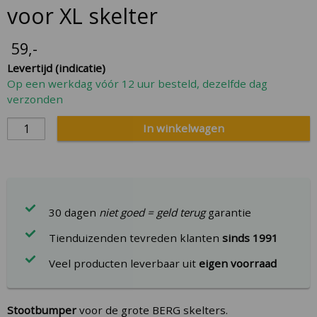
the
voor XL skelter
beginning
of
59
,-
the
Levertijd (indicatie)
images
Op een werkdag vóór 12 uur besteld, dezelfde dag
gallery
verzonden
In winkelwagen
30 dagen
niet goed = geld terug
garantie
Tienduizenden tevreden klanten
sinds 1991
Veel producten leverbaar uit
eigen voorraad
Stootbumper
voor de grote BERG skelters.