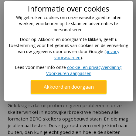
Download hier de handleidingen voor dit product via
Informatie over cookies
deze pagina
.
Wij gebruiken cookies om onze website goed te laten
werken, voorkeuren op te slaan en advertenties te
personaliseren.
Deze skelter uitproberen?
Door op ‘Akkoord en doorgaan’ te klikken, geeft u
toestemming voor het gebruik van cookies en de verwerking
Je koopt makkelijker de juiste skelter als je hem eerst
van uw gegevens door ons en door Google (
privacy
even kunt testen. Bijvoorbeeld doordat je zoon of
voorwaarden
).
dochter er een rondje op rijdt. Kan je kind goed bij de
Lees voor meer info onze
cookie- en privacyverklaring
.
trappers? Hoe zit de stoel, hoever kun je die
Voorkeuren aanpassen
verstellen? En hoe werkt het als je zo'n
skelter
aanhanger
achter de gocart hangt?
Akkoord en doorgaan
Skelter uitproberen in winkel
Gelukkig is dat uitproberen geen probleem in onze
skelterwinkel in Kootwijkerbroek! We hebben alle
formaten BERG skelters opgebouwd staan. En die mag
je allemaal testen. Dus rij gerust even met je kind naar
buiten, dan kun je echt goed zien hoe je de skelter