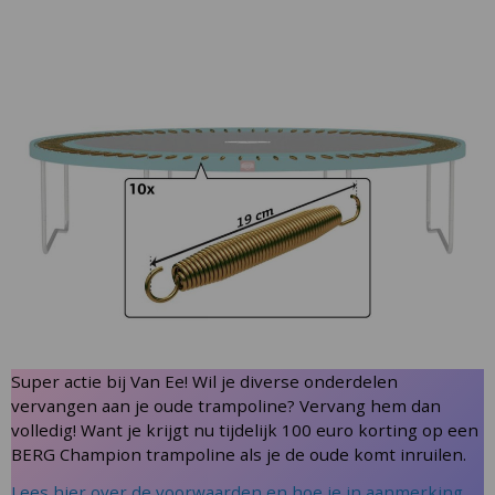
Skip
to
the
end
of
the
images
gallery
Skip
Super actie bij Van Ee! Wil je diverse onderdelen
to
vervangen aan je oude trampoline? Vervang hem dan
the
volledig! Want je krijgt nu tijdelijk 100 euro korting op een
beginning
BERG Champion trampoline als je de oude komt inruilen.
of
Lees hier over de voorwaarden en hoe je in aanmerking