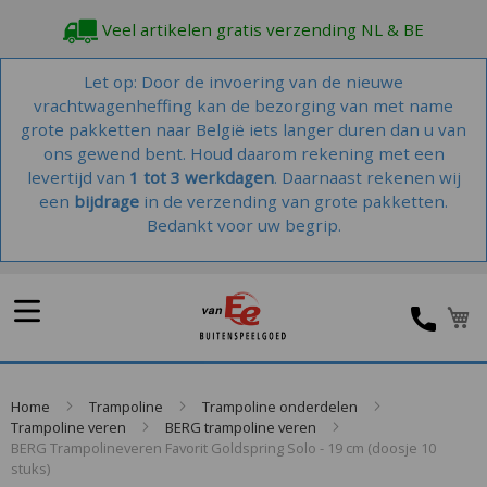
Veel artikelen gratis verzending NL & BE
Let op: Door de invoering van de nieuwe
vrachtwagenheffing kan de bezorging van met name
grote pakketten naar België iets langer duren dan u van
ons gewend bent. Houd daarom rekening met een
levertijd van
1 tot 3 werkdagen
. Daarnaast rekenen wij
een
bijdrage
in de verzending van grote pakketten.
Bedankt voor uw begrip.
W
Home
Trampoline
Trampoline onderdelen
Trampoline veren
BERG trampoline veren
BERG Trampolineveren Favorit Goldspring Solo - 19 cm (doosje 10
stuks)