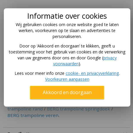
Informatie over cookies
Losse trampoline veren voor BERG
Favorit 19 cm
Wij gebruiken cookies om onze website goed te laten
werken, voorkeuren op te slaan en advertenties te
De BERG Goldspring solo veren zijn geschikt voor de
personaliseren.
BERG Favorit trampoline
van 2015 en later. Deze
Door op ‘Akkoord en doorgaan’ te klikken, geeft u
veren zijn 19 cm lang en conisch van vorm.
toestemming voor het gebruik van cookies en de verwerking
van uw gegevens door ons en door Google (
privacy
Voor de BERG Favorit trampolines van 2014 en eerder
voorwaarden
).
is er de BERG Goldspring basic trampolineveer van 17
cm.
Lees voor meer info onze
cookie- en privacyverklaring
.
Voorkeuren aanpassen
Akkoord en doorgaan
Per doosje van 10 stuks.
Bekijk alle
BERG trampoline onderdelen
:
BERG
trampoline rand
/
BERG trampoline springdoek
/
BERG trampoline veren
.