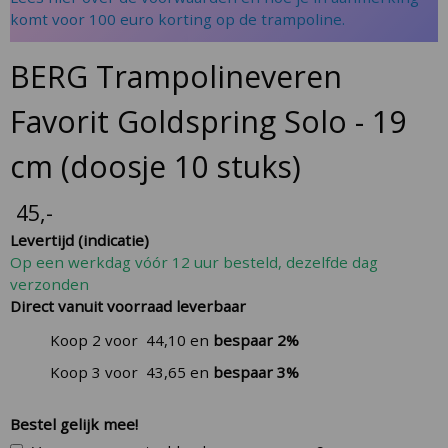
the
komt voor 100 euro korting op de trampoline.
images
gallery
BERG Trampolineveren
Favorit Goldspring Solo - 19
cm (doosje 10 stuks)
45
,-
Levertijd (indicatie)
Op een werkdag vóór 12 uur besteld, dezelfde dag
verzonden
Direct vanuit voorraad leverbaar
Koop 2 voor
44,10
en
bespaar
2
%
Koop 3 voor
43,65
en
bespaar
3
%
Bestel gelijk mee!