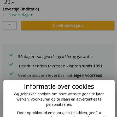
29
,-
beginning
Levertijd (indicatie)
of
1 - 3 werkdagen
the
images
In winkelwagen
gallery
30 dagen
niet goed = geld terug
garantie
Tienduizenden tevreden klanten
sinds 1991
Veel producten leverbaar uit
eigen voorraad
Informatie over cookies
BERG voetbal maat 5.
Wij gebruiken cookies om onze website goed te laten
werken, voorkeuren op te slaan en advertenties te
Omschrijving
personaliseren.
Door op ‘Akkoord en doorgaan’ te klikken, geeft u
Voetbal van het merk BERG, maat 5.