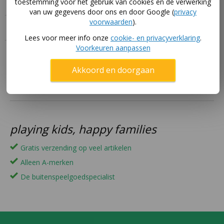
toestemming voor het gebruik van cookies en de verwerking
van uw gegevens door ons en door Google (
privacy
voorwaarden
).
Specificaties
Lees voor meer info onze
cookie- en privacyverklaring
.
Voorkeuren aanpassen
Akkoord en doorgaan
playing kids, happy families
Gratis verzending op veel artikelen
Alleen A-merken
De buitenspeelgoedspecialist