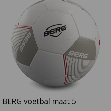
the
end
of
the
images
gallery
Skip
BERG voetbal maat 5
to
the