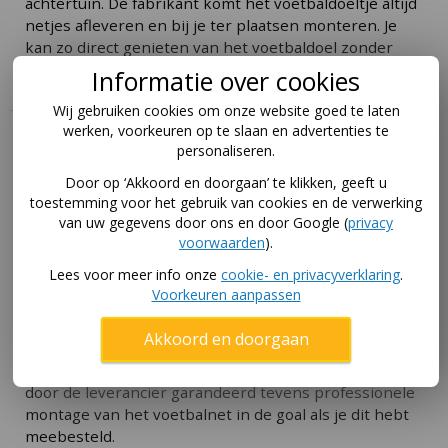
achtertuin. De fabrikant komt het voetbaldoeltje altijd
netjes afleveren en bij je ter plaatsen monteren. Je
kan zo direct genieten van het voetbaldoel zonder
nog langer te wachten.
Informatie over cookies
Wij gebruiken cookies om onze website goed te laten
werken, voorkeuren op te slaan en advertenties te
Levering Calzio producten
personaliseren.
De voetbaldoelen van Calzio zijn uniek: doordat de
Door op ‘Akkoord en doorgaan’ te klikken, geeft u
toestemming voor het gebruik van cookies en de verwerking
aluminium doelen gelast zijn, zijn ze bijzonder stevig.
van uw gegevens door ons en door Google (
privacy
Echter door het grote formaat zijn de goals ook lastig
voorwaarden
).
te transporteren.
Lees voor meer info onze
cookie- en privacyverklaring
.
Daarom houden we de Calzio niet zelf op voorraad:
Voorkeuren aanpassen
verzending verloopt direct vanuit de leverancier die
met eigen transport 1-2 keer per week een vaste
Akkoord en doorgaan
afleverroute rijdt door Nederland en België. Daardoor
heb je het voetbaldoel alsnog snel in huis! Levering
door de leverancier garandeerd tevens professionele
montage van het voetbalnet in de goal als je dit hebt
meebesteld.