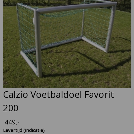
to
the
end
of
the
images
gallery
Skip
Calzio Voetbaldoel Favorit
to
the
200
beginning
of
449
,-
the
Levertijd (indicatie)
images