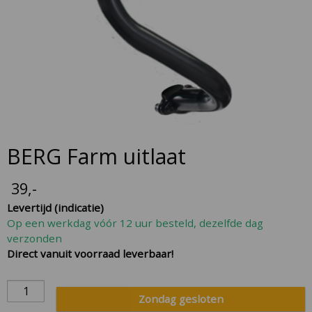
Skip
BERG Farm uitlaat
to
the
39
,-
beginning
Levertijd (indicatie)
of
Op een werkdag vóór 12 uur besteld, dezelfde dag
the
verzonden
images
Direct vanuit voorraad leverbaar!
gallery
Zondag gesloten