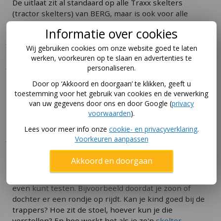
De uitlaat zit al standaard op alle Traxx skelters
(tractor skelters) van BERG, maar is ook voor alle
andere grote skelters geschikt.
Informatie over cookies
Wij gebruiken cookies om onze website goed te laten
Specificaties
werken, voorkeuren op te slaan en advertenties te
personaliseren.
Handleiding
Door op ‘Akkoord en doorgaan’ te klikken, geeft u
toestemming voor het gebruik van cookies en de verwerking
van uw gegevens door ons en door Google (
privacy
Download hier de handleidingen voor dit product via
voorwaarden
).
deze pagina
.
Lees voor meer info onze
cookie- en privacyverklaring
.
Voorkeuren aanpassen
Deze skelter uitproberen?
Akkoord en doorgaan
Je koopt makkelijker de juiste skelter als je hem eerst
even kunt testen. Bijvoorbeeld doordat je zoon of
dochter er een rondje op rijdt. Kan je kind goed bij de
trappers? Hoe zit de stoel, hoever kun je die
verstellen? En hoe werkt het als je zo'n
skelter