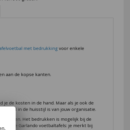
kan draaien. Daarnaast heeft deze
FAS
 het vrijspel kunt u elk moment gebruik maken
afelvoetbal met bedrukking
voor enkele
u hem ook gebruiken als trainingstafel voor
van de levertijd bij het product (vlak boven de
en aan de kopse kanten.
r bekende Italiaanse designers. Doordat we
in Nederland op voorraad. Mocht je zo'n unieke
 bestelde voetbaltafel mee komen met de
 je de kosten in de hand. Maar als je ook de
emaal in de huisstijl is van jouw organisatie.
vertijd de indicatie die bij het product
ijkheden. Het bedrukken is mogelijk bij de
datum nodig hebt!
drukte Garlando voetbaltafels: je merkt bij
en,