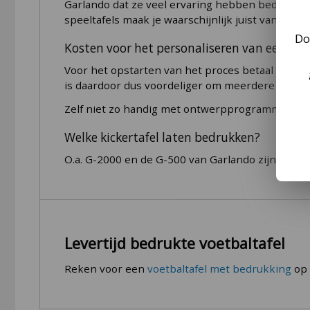
Garlando dat ze veel ervaring hebben bedrukken.
Montage FAS speeltafel
speeltafels maak je waarschijnlijk juist vanwege d
Hoogte stangen 87- 90 cm;
Do
We leveren een voetbaltafel standaard ongemonte
Geleverd met 5 balletjes.
Kosten voor het personaliseren van een spee
een stuk uit buiten het kabinet: Om schade tijden
sommige voetbaltafel modellen ook nog even de sc
Voor het opstarten van het proces betaal je eenm
goedkope voetbaltafels
schroef je de ballenvange
is daardoor dus voordeliger om meerdere tafels 
Als laatste leg je de voetbaltafel even onderste
Zelf niet zo handig met ontwerpprogramma's? D
Montageservice: wij zetten je voetbaltafel i
Welke kickertafel laten bedrukken?
Het zelf monteren is niet moeilijk, maar je bent
O.a. G-2000 en de G-500 van Garlando zijn popu
wij leveren de FAS voetbaltafel dan volledig gem
voetbaltafel.
Levertijd bedrukte voetbaltafel
Reken voor een
voetbaltafel met bedrukking
op 