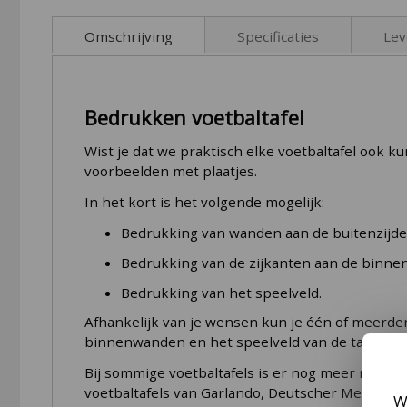
to
the
Omschrijving
Specificaties
Lev
beginning
of
the
De belangrijkste verschil tussen de Tournament 
images
Levering en montageopties voor t
Bedrukken voetbaltafel
voetbaltafel
(de 2.0) dubbele kogellagers. Hierdo
gallery
Deze voetbaltafel kan tegen een stootje, dus z
Wist je dat we praktisch elke voetbaltafel ook 
Gangbare kickertafels: snel leverbaar
van deze prachtige tafelvoetbalspel. Deze Tourna
voorbeelden met plaatjes.
nationale en internationale toernooien.
We leveren de meer gangbare modellen
FAS voe
In het kort is het volgende mogelijk:
bestelknop op de productpagina).
De kenmerken van deze tafel
Bedrukking van wanden aan de buitenzijde
Langere levertijd designtafels vanuit Italië
360 graden draaibare keeper;
Bedrukking van de zijkanten aan de binne
Het Italiaanse merk FAS Pendezza voert echter
Spelers met V-voetjes;
Bedrukking van het speelveld.
deze modellen slechts enkele keren per jaar ve
Slagvast gehard gezandstraalde glasplaat;
design voetbaltafel willen bestellen, reken dan
Afhankelijk van je wensen kun je één of meerder
zendingen die vanuit FAS Pendezza naar Nederl
binnenwanden en het speelveld van de tafelvoetba
Chrome voetbalstangen erg solide en snel;
Dit geld ook voor een aantal afwijkende kleuren 
Bij sommige voetbaltafels is er nog meer mogeli
Dubbele kogellagers;
vermelden. Bel of mail ons gerust ook even als j
voetbaltafels van Garlando, Deutscher Meister 
W
Voor gebruik binnenshuis;