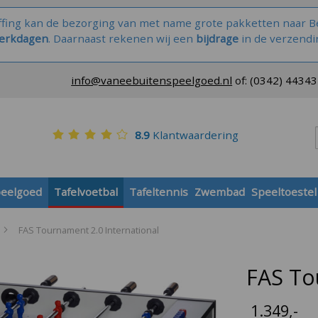
ffing kan de bezorging van met name grote pakketten naar Be
werkdagen
. Daarnaast rekenen wij een
bijdrage
in de verzendi
info@vaneebuitenspeelgoed.nl
of:
(0342) 4434
8.9
Klantwaardering
peelgoed
Tafelvoetbal
Tafeltennis
Zwembad
Speeltoestel
FAS Tournament 2.0 International
FAS To
1.349
,-