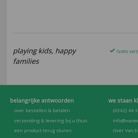
playing kids, happy
Gratis verz
families
belangrijke antwoorden
we staan k
over bestellen & betalen
(0342) 44 3
verzending & levering bij u thuis
info@vanee
een product terug sturen
Over Van E