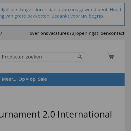
lgië iets langer duren dan u van ons gewend bent. Houd
ng van grote pakketten. Bedankt voor uw begrip.
37
over ons
vacatures (2)
openingstijden
contact
Winkel
Zoek
Meer...
Op = op
Sale
Zoek
urnament 2.0 International