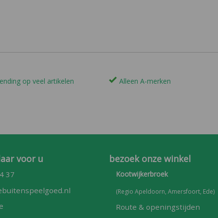
ending op veel artikelen
Alleen A-merken
laar voor u
bezoek onze winkel
4 37
Kootwijkerbroek
buitenspeelgoed.nl
(Regio Apeldoorn, Amersfoort, Ede)
e
Route & openingstijden