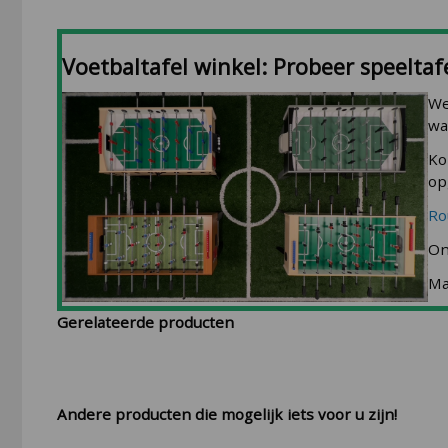
Voetbaltafel winkel: Probeer speeltafe
We
wa
Ko
op
Ro
On
Ma
Gerelateerde producten
Andere producten die mogelijk iets voor u zijn!