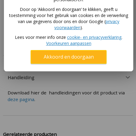
Bekleding wasbaar op 30-40 graden in een
Door op ‘Akkoord en doorgaan’ te klikken, geeft u
toestemming voor het gebruik van cookies en de verwerking
wasmachine.
van uw gegevens door ons en door Google (
privacy
Bouwpakket incl handleiding voor de montage.
voorwaarden
).
Voldoet aan EN1176-1/2 norm. Daardoor geschikt voor
Lees voor meer info onze
cookie- en privacyverklaring
.
o.a. kinderdagverblijven.
Voorkeuren aanpassen
Akkoord en doorgaan
Specificaties
Handleiding
Download hier de handleidingen voor dit product via
deze pagina
.
Gerelateerde producten