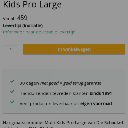
the
Kids Pro Large
beginning
of
459
Vanaf
,-
the
Levertijd (indicatie)
images
Informeer naar de actuele levertijd
gallery
In winkelwagen
30 dagen
niet goed = geld terug
garantie
Tienduizenden tevreden klanten
sinds 1991
Veel producten leverbaar uit
eigen voorraad
Hangmatschommel Multi Kids Pro Large van Die Schaukel.