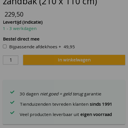
zandbak (210 x 110 cm)
beginning
of
229,50
the
Levertijd (indicatie)
images
1 - 3 werkdagen
gallery
Bestel direct mee
Bijpassende afdekhoes
+
49,95
In winkelwagen
30 dagen
niet goed = geld terug
garantie
Tienduizenden tevreden klanten
sinds 1991
Veel producten leverbaar uit
eigen voorraad