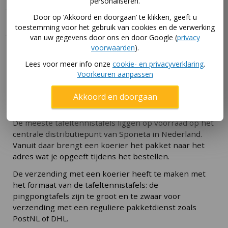
personaliseren.
Door op ‘Akkoord en doorgaan’ te klikken, geeft u
Specificaties
toestemming voor het gebruik van cookies en de verwerking
van uw gegevens door ons en door Google (
privacy
Levering Sponeta tafeltennistafel
voorwaarden
).
Lees voor meer info onze
cookie- en privacyverklaring
.
We leveren tafeltennistafels van Sponeta standaard
Voorkeuren aanpassen
als ongemonteerd product. Optioneel kun je de
montage door ons laten verzorgen tegen een
Akkoord en doorgaan
meerprijs.
De meeste tafeltennistafels liggen op voorraad op het
centrale distributiepunt van Sponeta in Nederland.
Vanuit daar brengt een koerier het pakket naar het
adres wat je opgeeft tijdens het bestellen.
De verzending met een koerier heeft te maken met
het formaat van de tafeltennistafels: de
pingpongtafels zijn te groot en te zwaar voor
verzending met een reguliere pakketdienst zoals
PostNL of DHL.