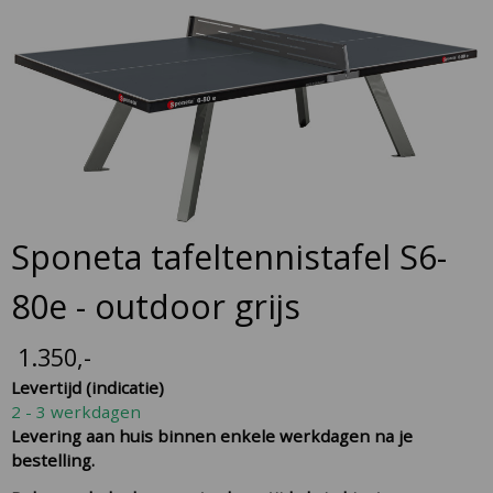
Skip
to
the
end
of
the
images
gallery
Skip
Sponeta tafeltennistafel S6-
to
the
80e - outdoor grijs
beginning
of
1.350
,-
the
Levertijd (indicatie)
images
2 - 3 werkdagen
gallery
Levering aan huis binnen enkele werkdagen na je
bestelling.