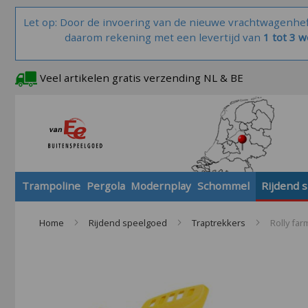
Let op: Door de invoering van de nieuwe vrachtwagenhe
daarom rekening met een levertijd van
1 tot 3 
Veel artikelen gratis verzending NL & BE
Trampoline
Pergola
Modernplay
Schommel
Rijdend 
Home
Rijdend speelgoed
Traptrekkers
Rolly fa
Skip
to
the
end