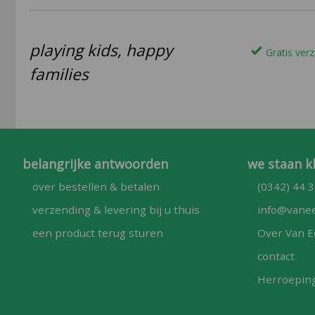
playing kids, happy
Gratis verz
families
belangrijke antwoorden
we staan k
over bestellen & betalen
(0342) 44 3
verzending & levering bij u thuis
info@vanee
een product terug sturen
Over Van E
contact
Herroepin