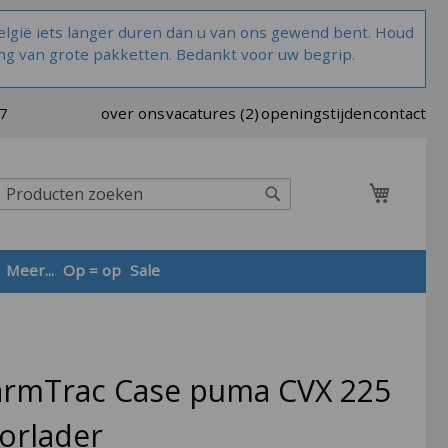
lgië iets langer duren dan u van ons gewend bent. Houd
ng van grote pakketten. Bedankt voor uw begrip.
37
over ons
vacatures (2)
openingstijden
contact
Winkel
Zoek
Meer...
Op = op
Sale
Zoek
farmTrac Case puma CVX 225
orlader