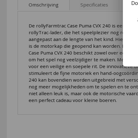
to
Do
Omschrijving
Specificaties
the
beginning
of
De rollyFarmtrac Case Puma CVX 240 is een hoogwa
the
rollyTrac-lader, die het speelplezier nog realis
images
aangepast aan de lengte van het kind. Hierdoor
gallery
is de motorkap die geopend kan worden. Hierdoor
Case Puma CVX 240 beschikt zowel over een voo
om het spel nog veelzijdiger te maken. Met de 
voor een veilige en soepele rit. De innovatieve
stimuleert de fijne motoriek en hand-oogcoördina
240 kan bovendien worden uitgebreid met versch
nog meer mogelijkheden om te spelen en te ontd
niet alleen leuk is, maar ook de motorische vaar
een perfect cadeau voor kleine boeren.