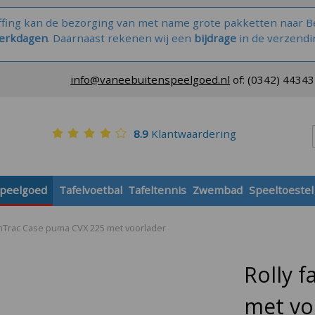
ffing kan de bezorging van met name grote pakketten naar Be
werkdagen
. Daarnaast rekenen wij een
bijdrage
in de verzendi
info@vaneebuitenspeelgoed.nl
of:
(0342) 4434
8.9
Klantwaardering
speelgoed
Tafelvoetbal
Tafeltennis
Zwembad
Speeltoestel
rmTrac Case puma CVX 225 met voorlader
Rolly 
met vo