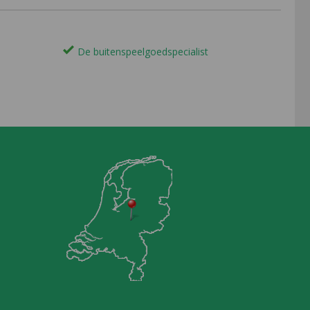
De buitenspeelgoedspecialist