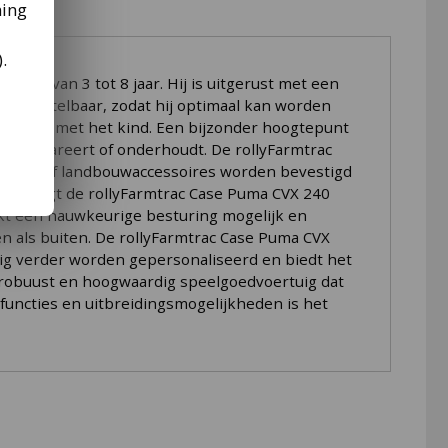
ming
).
ren van 3 tot 8 jaar. Hij is uitgerust met een
 is verstelbaar, zodat hij optimaal kan worden
het mee met het kind. Een bijzonder hoogtepunt
tor repareert of onderhoudt. De rollyFarmtrac
angers of landbouwaccessoires worden bevestigd
ing zorgt de rollyFarmtrac Case Puma CVX 240
akt een nauwkeurige besturing mogelijk en
en als buiten. De rollyFarmtrac Case Puma CVX
ig verder worden gepersonaliseerd en biedt het
 robuust en hoogwaardig speelgoedvoertuig dat
 functies en uitbreidingsmogelijkheden is het