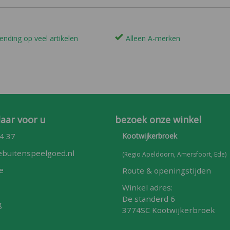
ending op veel artikelen
Alleen A-merken
laar voor u
bezoek onze winkel
4 37
Kootwijkerbroek
buitenspeelgoed.nl
(Regio Apeldoorn, Amersfoort, Ede)
e
Route & openingstijden
Winkel adres:
De standerd 6
g
3774SC Kootwijkerbroek