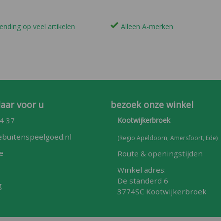
ending op veel artikelen
Alleen A-merken
laar voor u
bezoek onze winkel
4 37
Kootwijkerbroek
buitenspeelgoed.nl
(Regio Apeldoorn, Amersfoort, Ede)
e
Route & openingstijden
Winkel adres:
De standerd 6
g
3774SC Kootwijkerbroek