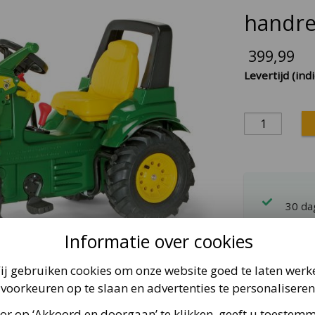
handre
399,99
Levertijd (indi
30 d
Tiend
Informatie over cookies
Veel 
ij gebruiken cookies om onze website goed te laten werk
voorkeuren op te slaan en advertenties te personaliseren
Rolly farmTra
or op ‘Akkoord en doorgaan’ te klikken, geeft u toestem