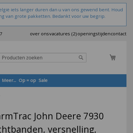
lgië iets langer duren dan u van ons gewend bent. Houd
ng van grote pakketten. Bedankt voor uw begrip.
37
over ons
vacatures (2)
openingstijden
contact
Winkel
Zoek
Meer...
Op = op
Sale
r
Zoek
farmTrac John Deere 7930
chtbanden, versnelling,