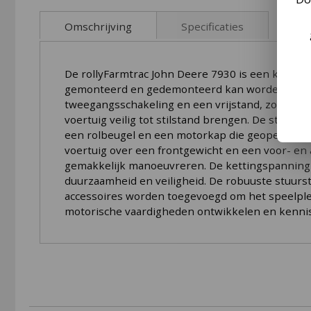
to
the
Omschrijving
Specificaties
beginning
of
the
De rollyFarmtrac John Deere 7930 is een kinder­vo
images
gemonteerd en gedemonteerd kan worden. De luc
gallery
tweegangsschakeling en een vrijstand, zodat de
voertuig veilig tot stilstand brengen. De stoel 
een rolbeugel en een motorkap die geopend kan
voertuig over een frontgewicht en een voor- en 
gemakkelijk manoeuvreren. De kettingspanning i
duurzaamheid en veiligheid. De robuuste stuurst
accessoires worden toegevoegd om het speelplez
motorische vaardigheden ontwikkelen en kenni