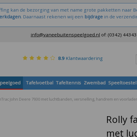
ffing kan de bezorging van met name grote pakketten naar Be
werkdagen
. Daarnaast rekenen wij een
bijdrage
in de verzendi
info@vaneebuitenspeelgoed.nl
of:
(0342) 4434
8.9
Klantwaardering
speelgoed
Tafelvoetbal
Tafeltennis
Zwembad
Speeltoestel
rmTrac John Deere 7930 met luchtbanden, versnelling, handrem en voorlade
Rolly 
met lu