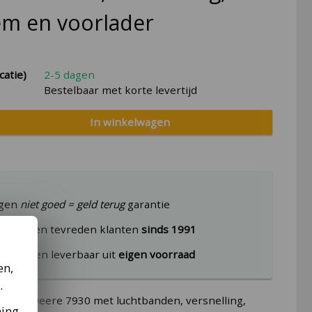
m en voorlader
catie)
2-5 dagen
Bestelbaar met korte levertijd
In winkelwagen
agen
niet goed = geld terug
garantie
uizenden tevreden klanten
sinds 1991
producten leverbaar uit
eigen voorraad
en,
.
c John Deere 7930 met luchtbanden, versnelling,
ming