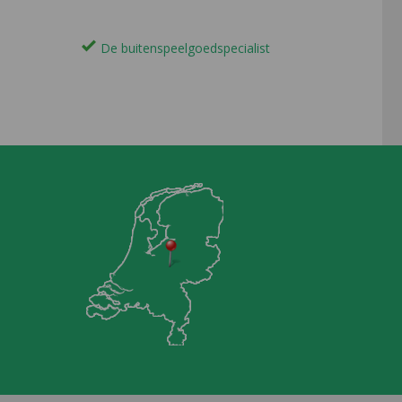
De buitenspeelgoedspecialist