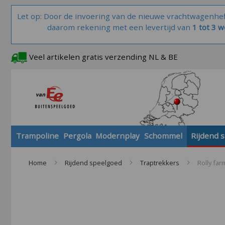
Let op: Door de invoering van de nieuwe vrachtwagenhe
daarom rekening met een levertijd van
1 tot 3 
Veel artikelen gratis verzending NL & BE
Trampoline
Pergola
Modernplay
Schommel
Rijdend 
Home
Rijdend speelgoed
Traptrekkers
Rolly fa
Skip
to
the
end