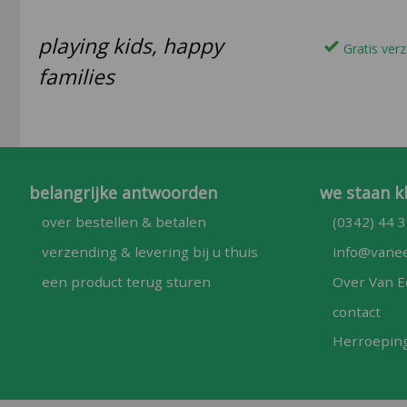
playing kids, happy
Gratis verz
families
belangrijke antwoorden
we staan k
over bestellen & betalen
(0342) 44 3
verzending & levering bij u thuis
info@vanee
een product terug sturen
Over Van E
contact
Herroepin