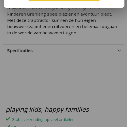
verschillende speelsituaties te gebruiken. De
rollyJunior CAT is hoogwaardig speelgoed dat
kinderen urenlang speelplezier en avontuur biedt.
Met deze traptractor kunnen ze hun eigen
bouwwerkzaamheden uitvoeren en helemaal opgaan
in de wereld van bouwvoertuigen.
Specificaties
playing kids, happy families
Gratis verzending op veel artikelen