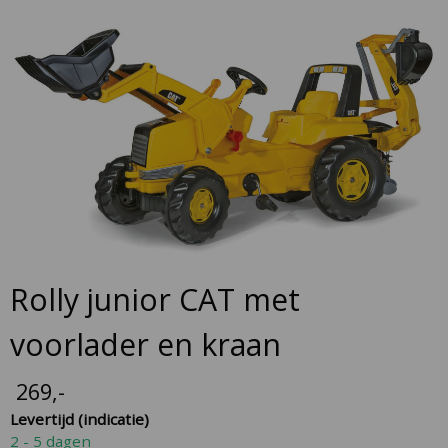
to
the
end
of
the
images
gallery
Skip
Rolly junior CAT met
to
the
voorlader en kraan
beginning
of
269
,-
the
Levertijd (indicatie)
images
2 - 5 dagen
gallery