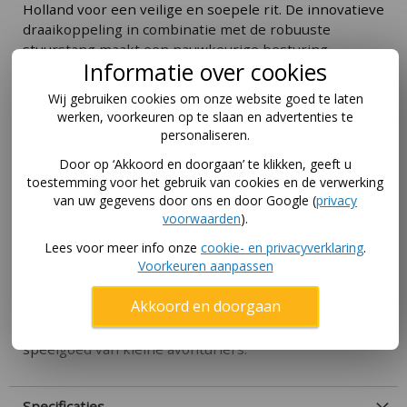
Holland voor een veilige en soepele rit. De innovatieve
draaikoppeling in combinatie met de robuuste
stuurstang maakt een nauwkeurige besturing
Informatie over cookies
mogelijk en bevordert de fijne motoriek en hand-
oogcoördinatie. De achterkoppeling van de rollyKid
Wij gebruiken cookies om onze website goed te laten
New Holland biedt tal van mogelijkheden voor extra
werken, voorkeuren op te slaan en advertenties te
speelplezier. Hier kunnen verschillende functionele
personaliseren.
accessoires worden toegevoegd om het voertuig nog
Door op ‘Akkoord en doorgaan’ te klikken, geeft u
veelzijdiger te maken. De rollyKid New Holland
toestemming voor het gebruik van cookies en de verwerking
overtuigt niet alleen door zijn hoogwaardige
van uw gegevens door ons en door Google (
privacy
afwerking en aantrekkelijke design, maar ook door
voorwaarden
).
zijn duurzaamheid. Hij is gemaakt van stevig materiaal
Lees voor meer info onze
cookie- en privacyverklaring
.
en is bestand tegen intensief gebruik. Met de rollyKid
Voorkeuren aanpassen
New Holland beleven kinderen urenlang speelplezier
in de buitenlucht en kunnen ze hun fantasie de vrije
Akkoord en doorgaan
loop laten. Of ze nu alleen spelen of met vrienden –
dit voertuig wordt gegarandeerd het favoriete
speelgoed van kleine avonturiers.
Specificaties