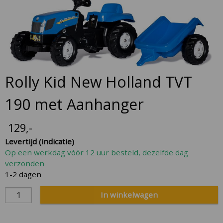
to
the
end
of
the
images
gallery
Skip
Rolly Kid New Holland TVT
to
the
190 met Aanhanger
beginning
of
129
,-
the
Levertijd (indicatie)
images
Op een werkdag vóór 12 uur besteld, dezelfde dag
gallery
verzonden
1-2 dagen
In winkelwagen