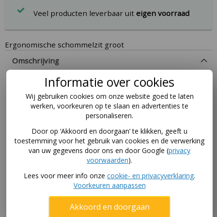
Veel producten leverbaar uit
eigen voorraad
Ergonomische schommelzit groot
Omschrijving
Informatie over cookies
Ergonomisch XXL Schommelzit in Licht roze– Comfort
en Veiligheid in Één Deze ergonomische XXL
Wij gebruiken cookies om onze website goed te laten
werken, voorkeuren op te slaan en advertenties te
schommelzit in licht roze biedt zowel optimaal
personaliseren.
comfort als veiligheid. Het zitje, vervaardigd uit
geblazen HDPE, heeft de afmetingen 45 cm x 24 cm x
Door op ‘Akkoord en doorgaan’ te klikken, geeft u
3,5 cm en is ontworpen voor een langdurige en
toestemming voor het gebruik van cookies en de verwerking
comfortabele ervaring. Het wordt geleverd met zwart
van uw gegevens door ons en door Google (
privacy
gevlochten touwen van 10 mm dik, die comfortabel in
voorwaarden
).
de hand liggen en niet branden aan de vingers. Het
Lees voor meer info onze
cookie- en privacyverklaring
.
zitje is in hoogte verstelbaar en geschikt voor
Voorkeuren aanpassen
schommels tot een hoogte van 250 cm. Een perfecte
keuze voor eindeloos schommelplezier!
Akkoord en doorgaan