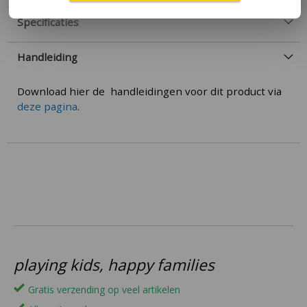
Specificaties
Handleiding
Download hier de handleidingen voor dit product via
deze pagina
.
playing kids, happy families
Gratis verzending op veel artikelen