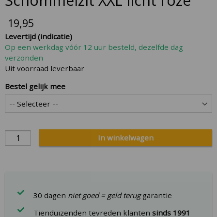
Schommelzit XXL licht roze
to
the
19,95
beginning
Levertijd (indicatie)
of
Op een werkdag vóór 12 uur besteld, dezelfde dag
the
verzonden
images
Uit voorraad leverbaar
gallery
Bestel gelijk mee
In winkelwagen
30 dagen
niet goed = geld terug
garantie
Tienduizenden tevreden klanten
sinds 1991