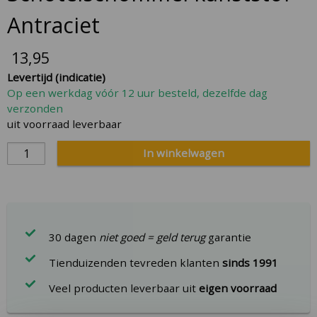
the
Antraciet
beginning
of
13,95
the
Levertijd (indicatie)
images
Op een werkdag vóór 12 uur besteld, dezelfde dag
gallery
verzonden
uit voorraad leverbaar
In winkelwagen
30 dagen
niet goed = geld terug
garantie
Tienduizenden tevreden klanten
sinds 1991
Veel producten leverbaar uit
eigen voorraad