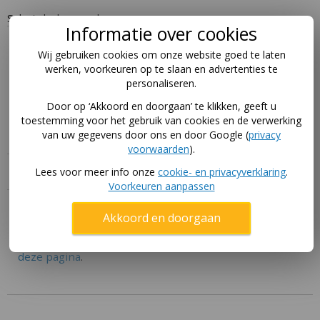
Schotelschommel
Informatie over cookies
Omschrijving
Wij gebruiken cookies om onze website goed te laten
werken, voorkeuren op te slaan en advertenties te
Op deze antraciete schotelschommel kan je lekker
personaliseren.
zitten of staand schommelen. De schotel is geschikt
Door op ‘Akkoord en doorgaan’ te klikken, geeft u
voor schommel toestellen met een maximale hoogte
toestemming voor het gebruik van cookies en de verwerking
van 250 cm. De doorsnee van de schotel is 28 cm.
van uw gegevens door ons en door Google (
privacy
voorwaarden
).
Specificaties
Lees voor meer info onze
cookie- en privacyverklaring
.
Voorkeuren aanpassen
Handleiding
Akkoord en doorgaan
Download hier de handleidingen voor dit product via
deze pagina
.