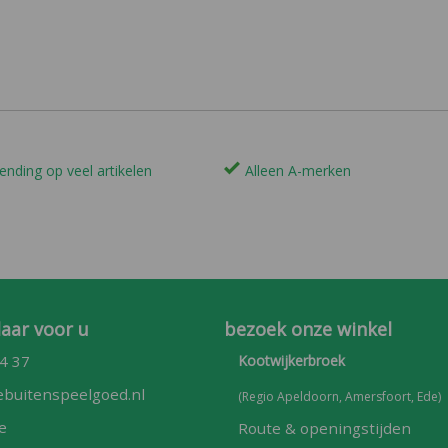
ending op veel artikelen
Alleen A-merken
laar voor u
bezoek onze winkel
4 37
Kootwijkerbroek
buitenspeelgoed.nl
(Regio Apeldoorn, Amersfoort, Ede)
e
Route & openingstijden