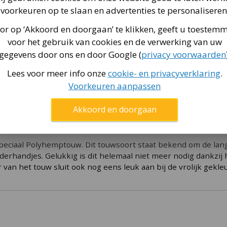
150 cm kunt 
voorkeuren op te slaan en advertenties te personaliseren
maximaal
131
or op ‘Akkoord en doorgaan’ te klikken, geeft u toestem
voor het gebruik van cookies en de verwerking van uw
dleiding
gegevens door ons en door Google (
privacy voorwaarden
Lees voor meer info onze
cookie- en privacyverklaring
.
et de Déko-Play verlengtouwen 150 cm. Deze touwen zijn spe
t via
deze pagina
.
Voorkeuren aanpassen
en. Met Déko-Play haal je tevens een gegarandeerd kwaliteit
 topmerk het is. Het touw is namelijk stevig en zeer gebrui
Akkoord en doorgaan
en kunnen werkelijk alles aan.
eciaal Polyhemptouw. Dit touwsoort staat bekend om de lang
derhandjes. Gelukkig is dit helemaal niet meer nodig dankzij
van het touw sluit ook nog eens leuk aan bij de vrolijk gek