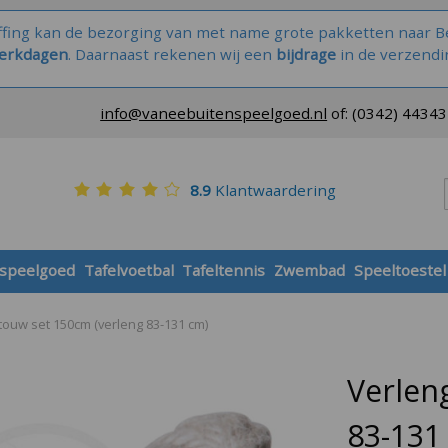
ffing kan de bezorging van met name grote pakketten naar Be
werkdagen
. Daarnaast rekenen wij een
bijdrage
in de verzendi
info@vaneebuitenspeelgoed.nl
of:
(0342) 4434
8.9
Klantwaardering
 speelgoed
Tafelvoetbal
Tafeltennis
Zwembad
Speeltoestel
touw set 150cm (verleng 83-131 cm)
Verlen
83-131