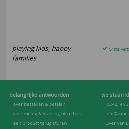
playing kids, happy
Gratis verz
families
belangrijke antwoorden
we staan k
over bestellen & betalen
(0342) 44 3
verzending & levering bij u thuis
info@vanee
een product terug sturen
Over Van E