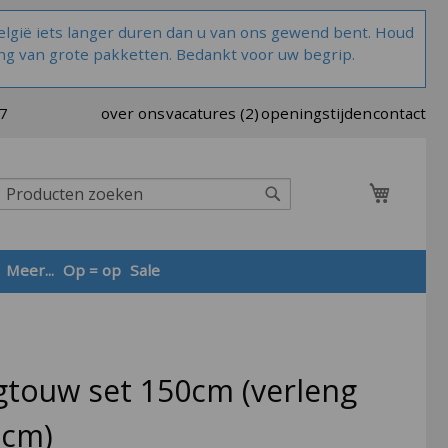
lgië iets langer duren dan u van ons gewend bent. Houd
ng van grote pakketten. Bedankt voor uw begrip.
37
over ons
vacatures (2)
openingstijden
contact
Winkel
Zoek
Meer...
Op = op
Sale
Zoek
gtouw set 150cm (verleng
 cm)