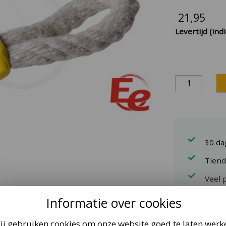
21,95
Levertijd (indi
30 d
Tiend
Veel 
Informatie over cookies
Set verlengto
ij gebruiken cookies om onze website goed te laten werk
een hogere s