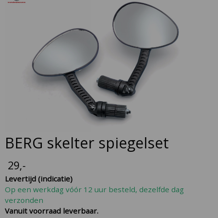
to
the
end
of
the
images
gallery
Skip
BERG skelter spiegelset
to
the
29
,-
beginning
Levertijd (indicatie)
of
Op een werkdag vóór 12 uur besteld, dezelfde dag
the
verzonden
images
Vanuit voorraad leverbaar.
gallery