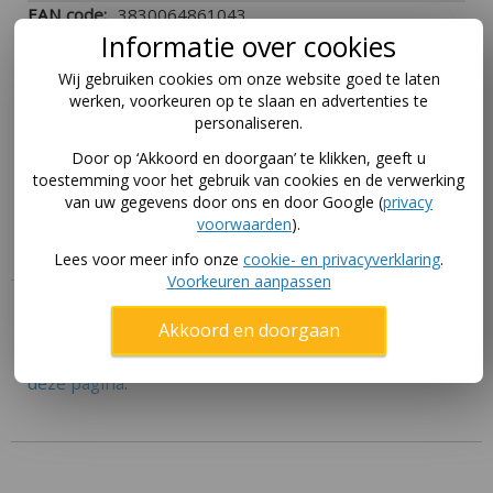
Information
3830064861043
Informatie over cookies
1 doos
Antraciet
Wij gebruiken cookies om onze website goed te laten
werken, voorkeuren op te slaan en advertenties te
305 x 183 cm
personaliseren.
(rechthoek)
Rechthoekig
Door op ‘Akkoord en doorgaan’ te klikken, geeft u
toestemming voor het gebruik van cookies en de verwerking
Akrobat trampoline
van uw gegevens door ons en door Google (
privacy
Akrobat
voorwaarden
).
Lees voor meer info onze
cookie- en privacyverklaring
.
Voorkeuren aanpassen
Handleiding
Akkoord en doorgaan
Download hier de handleidingen voor dit product via
deze pagina
.