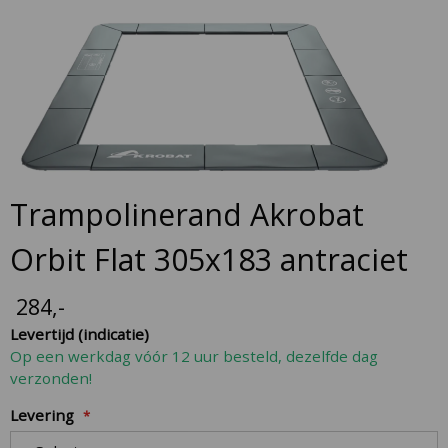
Skip
to
the
end
of
the
images
gallery
Skip
Trampolinerand Akrobat
to
the
Orbit Flat 305x183 antraciet
beginning
of
284
,-
the
Levertijd (indicatie)
images
Op een werkdag vóór 12 uur besteld, dezelfde dag
gallery
verzonden!
Levering