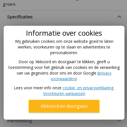
groen.
Specificaties
More
PAD-PRIN-1108-03
Informatie over cookies
Information
3830064863269
Wij gebruiken cookies om onze website goed te laten
1 doos
werken, voorkeuren op te slaan en advertenties te
personaliseren.
Groen
335 x 244 cm
Door op ‘Akkoord en doorgaan’ te klikken, geeft u
toestemming voor het gebruik van cookies en de verwerking
(rechthoek)
van uw gegevens door ons en door Google (
privacy
Rechthoekig
voorwaarden
).
Primus
Lees voor meer info onze
cookie- en privacyverklaring
.
Akrobat trampoline
Voorkeuren aanpassen
Akrobat
Akkoord en doorgaan
Handleiding