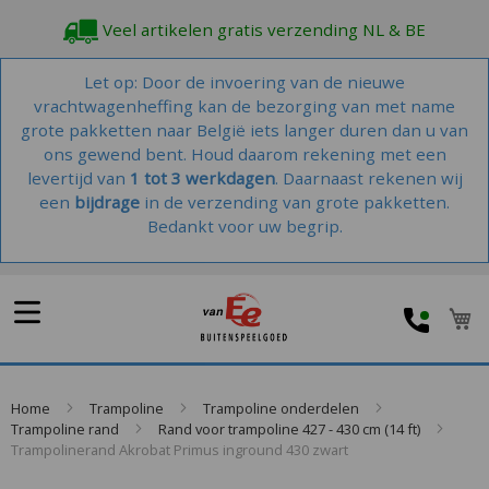
Veel artikelen gratis verzending NL & BE
Let op: Door de invoering van de nieuwe
vrachtwagenheffing kan de bezorging van met name
grote pakketten naar België iets langer duren dan u van
ons gewend bent. Houd daarom rekening met een
levertijd van
1 tot 3 werkdagen
. Daarnaast rekenen wij
een
bijdrage
in de verzending van grote pakketten.
Bedankt voor uw begrip.
W
Home
Trampoline
Trampoline onderdelen
Trampoline rand
Rand voor trampoline 427 - 430 cm (14 ft)
Trampolinerand Akrobat Primus inground 430 zwart