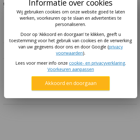
Informatie over cookies
trampolines van 430 cm.
Wij gebruiken cookies om onze website goed te laten
Omschrijving
werken, voorkeuren op te slaan en advertenties te
personaliseren.
Randkussen Akrobat Primus Inground 430 cm zwart.
Door op ‘Akkoord en doorgaan’ te klikken, geeft u
toestemming voor het gebruik van cookies en de verwerking
van uw gegevens door ons en door Google (
privacy
Specificaties
voorwaarden
).
Lees voor meer info onze
cookie- en privacyverklaring
.
Handleiding
Voorkeuren aanpassen
Download hier de handleidingen voor dit product via
Akkoord en doorgaan
deze pagina
.