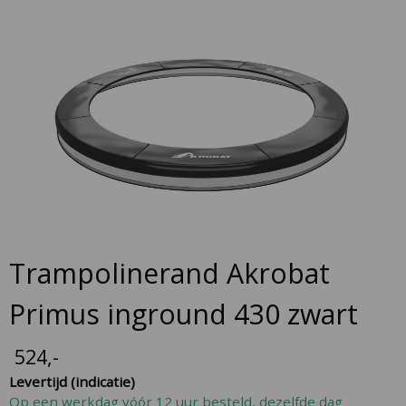
Skip
to
the
end
of
the
images
gallery
Skip
Trampolinerand Akrobat
to
the
Primus inground 430 zwart
beginning
of
524
,-
the
Levertijd (indicatie)
images
Op een werkdag vóór 12 uur besteld, dezelfde dag
gallery