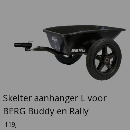
Skip
to
the
end
of
the
images
gallery
Skip
Skelter aanhanger L voor
to
the
BERG Buddy en Rally
beginning
of
119
,-
the