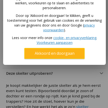
werken, voorkeuren op te slaan en advertenties te
de BERG Rally skelters. De Rally skelters hebben zelf
personaliseren.
al een trekhaak in het skelterframe.
Door op ‘Akkoord en doorgaan’ te klikken, geeft u
toestemming voor het gebruik van cookies en de verwerking
van uw gegevens door ons en door Google (
privacy
Specificaties
voorwaarden
).
Lees voor meer info onze
cookie- en privacyverklaring
.
Handleiding
Voorkeuren aanpassen
Download hier de handleidingen voor dit product via
Akkoord en doorgaan
deze pagina
.
Deze skelter uitproberen?
Je koopt makkelijker de juiste skelter als je hem eerst
even kunt testen. Bijvoorbeeld doordat je zoon of
dochter er een rondje op rijdt. Kan je kind goed bij de
trappers? Hoe zit de stoel, hoever kun je die
verstellen? En hoe werkt het als je zo'n
skelter