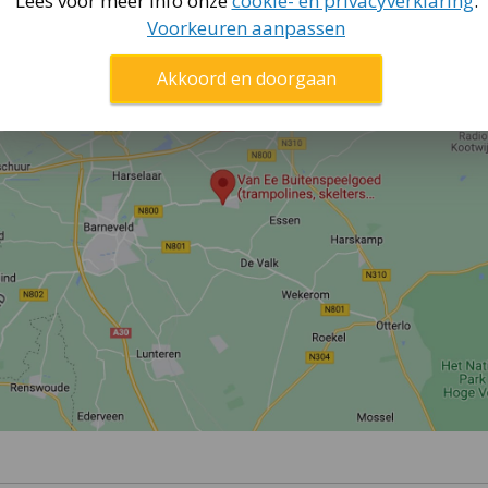
Lees voor meer info onze
cookie- en privacyverklaring
.
Voorkeuren aanpassen
Akkoord en doorgaan
voor het vernieuwde 2.0 model.
ook op de BERG Choppy driewieler.
anhanger voor de Buddy.
riker (in de achterwielen zit een groter BERG Buddy BMW Stre
e binnenband is 2,5 bar (36 PSI).
n ander formaat band nodig.
ite, Lua, B-Orange, etc.
voor Fendt, John Deere, Cross, Jeep, etc.