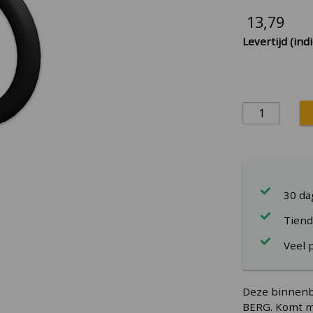
13,79
Levertijd (indi
30 d
Tiend
Veel 
Deze binnenb
BERG. Komt m