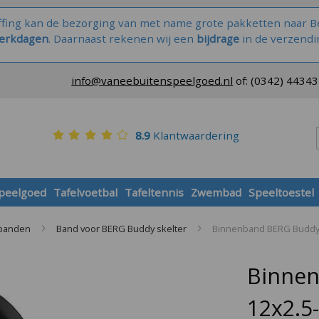
ffing kan de bezorging van met name grote pakketten naar Be
werkdagen
. Daarnaast rekenen wij een
bijdrage
in de verzendi
info@vaneebuitenspeelgoed.nl
of:
(0342) 4434
8.9
Klantwaardering
speelgoed
Tafelvoetbal
Tafeltennis
Zwembad
Speeltoestel
 banden
Band voor BERG Buddy skelter
Binnenband BERG Buddy s
Binnen
12x2.5