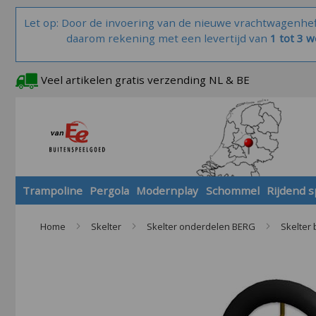
Let op: Door de invoering van de nieuwe vrachtwagenhe
daarom rekening met een levertijd van
1 tot 3 
Veel artikelen gratis verzending NL & BE
Trampoline
Pergola
Modernplay
Schommel
Rijdend 
Home
Skelter
Skelter onderdelen BERG
Skelter
Skip
to
the
end