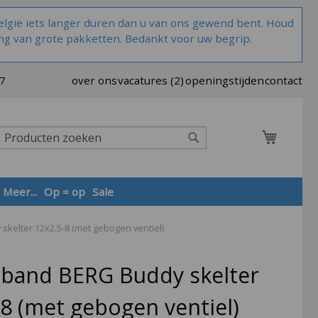
lgië iets langer duren dan u van ons gewend bent. Houd
ng van grote pakketten. Bedankt voor uw begrip.
37
over ons
vacatures (2)
openingstijden
contact
Winkel
Zoek
Meer...
Op = op
Sale
kelter 12x2.5-8 (met gebogen ventiel)
Zoek
band BERG Buddy skelter
-8 (met gebogen ventiel)