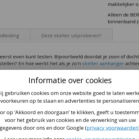
makkelijker 
Alleen de BE
binnenband (d
dleiding
Deze skelter uitproberen?
t via
 eerst even kunt testen. Bijvoorbeeld doordat je zoon of dochte
deze pagina
.
l)
stellen? En hoe werkt het als je zo'n
skelter aanhanger
achter
gen ventiel)
Informatie over cookies
nze skelterwinkel in Kootwijkerbroek! We hebben alle forma
ij gebruiken cookies om onze website goed te laten werk
d naar buiten, dan kun je echt goed zien hoe je de skelter vind
voorkeuren op te slaan en advertenties te personaliseren
or op ‘Akkoord en doorgaan’ te klikken, geeft u toestem
voor het gebruik van cookies en de verwerking van uw
gegevens door ons en door Google (
privacy voorwaarden