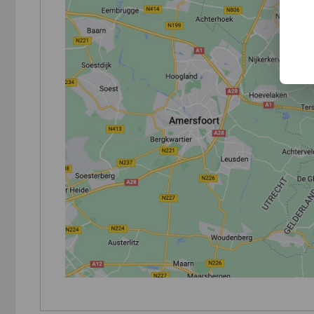
BERG Buddy black edition
BERG Buddy White
BERG Buddy Jeep
BERG Buddy John Deere
Zowel geschikt voor de oude Buddy skelters als 
Deze binnenband met een gebogen ventiel past 
Past ook op de BERG Junior trailer (Trailer L) a
Past ook in het voorwiel van de BERG Street-X t
De door Berg aanbevolen maximale druk voor dez
Voor de
BERG Buddy BMW Street racer
heb je ee
BERG Buddy buitenband met slick profiel
voor Wh
BERG Buddy buitenband met grof offroad profiel