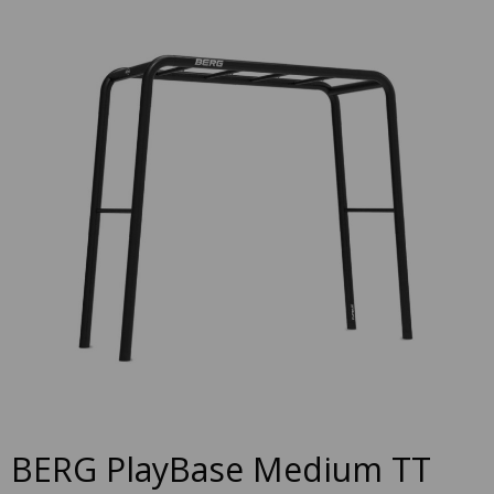
to
the
end
of
the
images
gallery
Skip
BERG PlayBase Medium TT
to