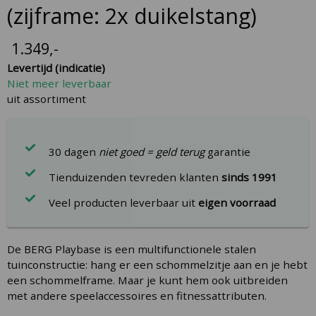
the
(zijframe: 2x duikelstang)
beginning
of
1.349
,-
the
Levertijd (indicatie)
images
Niet meer leverbaar
gallery
uit assortiment
30 dagen
niet goed = geld terug
garantie
Tienduizenden tevreden klanten
sinds 1991
Veel producten leverbaar uit
eigen voorraad
De BERG Playbase is een multifunctionele stalen
tuinconstructie: hang er een schommelzitje aan en je hebt
een schommelframe. Maar je kunt hem ook uitbreiden
met andere speelaccessoires en fitnessattributen.