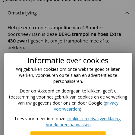
Omschrijving
Heb je een ronde trampoline van 4,3 meter
doorsnee? Dan is deze
BERG trampoline hoes Extra
430 zwart
geschikt om je trampoline mee af te
dekken.
Geschikt voor BERG trampolines van 430 cm
Informatie over cookies
doorsnee, maar ook voor trampolines van andere
Wij gebruiken cookies om onze website goed te laten
merken.
werken, voorkeuren op te slaan en advertenties te
personaliseren.
Specificaties
Door op ‘Akkoord en doorgaan’ te klikken, geeft u
toestemming voor het gebruik van cookies en de verwerking
van uw gegevens door ons en door Google (
privacy
Handleiding
voorwaarden
).
Lees voor meer info onze
cookie- en privacyverklaring
.
Download hier de handleidingen voor dit product via
Voorkeuren aanpassen
deze pagina
.