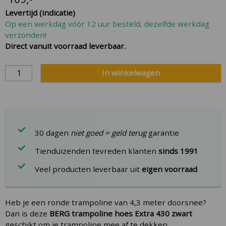
the
Levertijd (indicatie)
images
Op een werkdag vóór 12 uur besteld, dezelfde werkdag
gallery
verzonden!
Direct vanuit voorraad leverbaar.
In winkelwagen
30 dagen
niet goed = geld terug
garantie
Tienduizenden tevreden klanten
sinds 1991
Veel producten leverbaar uit
eigen voorraad
Heb je een ronde trampoline van 4,3 meter doorsnee?
Dan is deze
BERG trampoline hoes Extra 430 zwart
geschikt om je trampoline mee af te dekken.